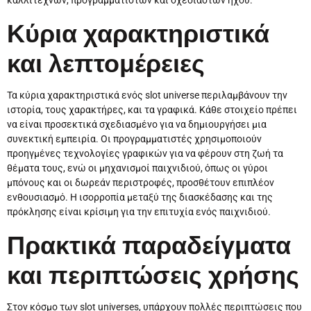
Κύρια χαρακτηριστικά
και λεπτομέρειες
Τα κύρια χαρακτηριστικά ενός slot universe περιλαμβάνουν την
ιστορία, τους χαρακτήρες, και τα γραφικά. Κάθε στοιχείο πρέπει
να είναι προσεκτικά σχεδιασμένο για να δημιουργήσει μια
συνεκτική εμπειρία. Οι προγραμματιστές χρησιμοποιούν
προηγμένες τεχνολογίες γραφικών για να φέρουν στη ζωή τα
θέματα τους, ενώ οι μηχανισμοί παιχνιδιού, όπως οι γύροι
μπόνους και οι δωρεάν περιστροφές, προσθέτουν επιπλέον
ενθουσιασμό. Η ισορροπία μεταξύ της διασκέδασης και της
πρόκλησης είναι κρίσιμη για την επιτυχία ενός παιχνιδιού.
Πρακτικά παραδείγματα
και περιπτώσεις χρήσης
Στον κόσμο των slot universes, υπάρχουν πολλές περιπτώσεις που