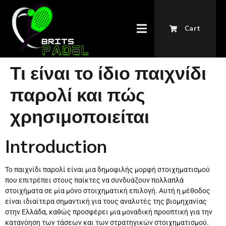
Cart
Τι είναι το ίδιο παιχνίδι
παρολί και πώς
χρησιμοποιείται
Introduction
Το παιχνίδι παρολί είναι μια δημοφιλής μορφή στοιχηματισμού
που επιτρέπει στους παίκτες να συνδυάζουν πολλαπλά
στοιχήματα σε μία μόνο στοιχηματική επιλογή. Αυτή η μέθοδος
είναι ιδιαίτερα σημαντική για τους αναλυτές της βιομηχανίας
στην Ελλάδα, καθώς προσφέρει μια μοναδική προοπτική για την
κατανόηση των τάσεων και των στρατηγικών στοιχηματισμού.