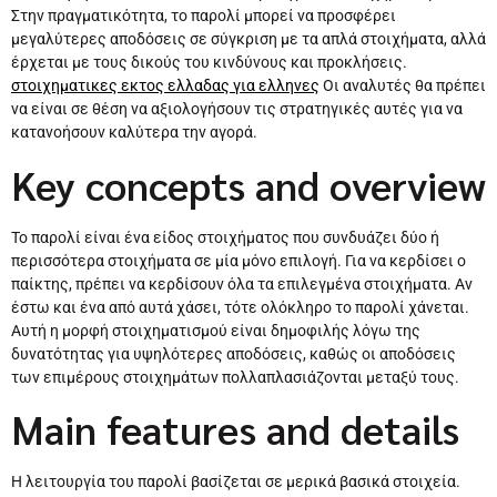
Στην πραγματικότητα, το παρολί μπορεί να προσφέρει
μεγαλύτερες αποδόσεις σε σύγκριση με τα απλά στοιχήματα, αλλά
έρχεται με τους δικούς του κινδύνους και προκλήσεις.
στοιχηματικες εκτος ελλαδας για ελληνες
Οι αναλυτές θα πρέπει
να είναι σε θέση να αξιολογήσουν τις στρατηγικές αυτές για να
κατανοήσουν καλύτερα την αγορά.
Key concepts and overview
Το παρολί είναι ένα είδος στοιχήματος που συνδυάζει δύο ή
περισσότερα στοιχήματα σε μία μόνο επιλογή. Για να κερδίσει ο
παίκτης, πρέπει να κερδίσουν όλα τα επιλεγμένα στοιχήματα. Αν
έστω και ένα από αυτά χάσει, τότε ολόκληρο το παρολί χάνεται.
Αυτή η μορφή στοιχηματισμού είναι δημοφιλής λόγω της
δυνατότητας για υψηλότερες αποδόσεις, καθώς οι αποδόσεις
των επιμέρους στοιχημάτων πολλαπλασιάζονται μεταξύ τους.
Main features and details
Η λειτουργία του παρολί βασίζεται σε μερικά βασικά στοιχεία.