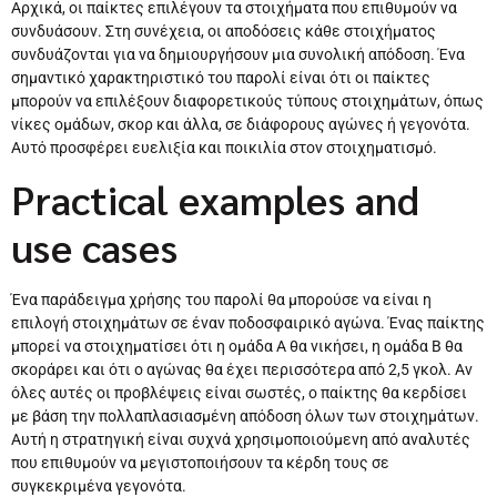
Αρχικά, οι παίκτες επιλέγουν τα στοιχήματα που επιθυμούν να
συνδυάσουν. Στη συνέχεια, οι αποδόσεις κάθε στοιχήματος
συνδυάζονται για να δημιουργήσουν μια συνολική απόδοση. Ένα
σημαντικό χαρακτηριστικό του παρολί είναι ότι οι παίκτες
μπορούν να επιλέξουν διαφορετικούς τύπους στοιχημάτων, όπως
νίκες ομάδων, σκορ και άλλα, σε διάφορους αγώνες ή γεγονότα.
Αυτό προσφέρει ευελιξία και ποικιλία στον στοιχηματισμό.
Practical examples and
use cases
Ένα παράδειγμα χρήσης του παρολί θα μπορούσε να είναι η
επιλογή στοιχημάτων σε έναν ποδοσφαιρικό αγώνα. Ένας παίκτης
μπορεί να στοιχηματίσει ότι η ομάδα Α θα νικήσει, η ομάδα Β θα
σκοράρει και ότι ο αγώνας θα έχει περισσότερα από 2,5 γκολ. Αν
όλες αυτές οι προβλέψεις είναι σωστές, ο παίκτης θα κερδίσει
με βάση την πολλαπλασιασμένη απόδοση όλων των στοιχημάτων.
Αυτή η στρατηγική είναι συχνά χρησιμοποιούμενη από αναλυτές
που επιθυμούν να μεγιστοποιήσουν τα κέρδη τους σε
συγκεκριμένα γεγονότα.