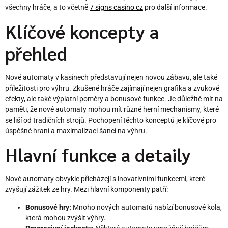
všechny hráče, a to včetně
7 signs casino cz
pro další informace.
Klíčové koncepty a
přehled
Nové automaty v kasinech představují nejen novou zábavu, ale také
příležitosti pro výhru. Zkušené hráče zajímají nejen grafika a zvukové
efekty, ale také výplatní poměry a bonusové funkce. Je důležité mít na
paměti, že nové automaty mohou mít různé herní mechanismy, které
se liší od tradičních strojů. Pochopení těchto konceptů je klíčové pro
úspěšné hraní a maximalizaci šancí na výhru.
Hlavní funkce a detaily
Nové automaty obvykle přicházejí s inovativními funkcemi, které
zvyšují zážitek ze hry. Mezi hlavní komponenty patří:
Bonusové hry:
Mnoho nových automatů nabízí bonusové kola,
která mohou zvýšit výhry.