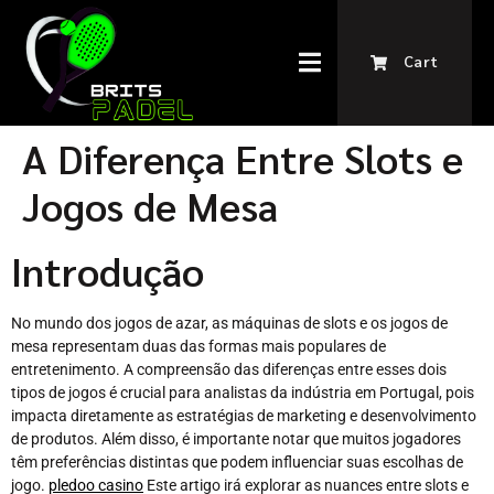
Cart
A Diferença Entre Slots e
Jogos de Mesa
Introdução
No mundo dos jogos de azar, as máquinas de slots e os jogos de
mesa representam duas das formas mais populares de
entretenimento. A compreensão das diferenças entre esses dois
tipos de jogos é crucial para analistas da indústria em Portugal, pois
impacta diretamente as estratégias de marketing e desenvolvimento
de produtos. Além disso, é importante notar que muitos jogadores
têm preferências distintas que podem influenciar suas escolhas de
jogo.
pledoo casino
Este artigo irá explorar as nuances entre slots e