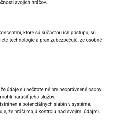
čnosti svojich hráčov.
onceptmi, ktoré sú súčasťou ich prístupu, sú
ieto technológie a prax zabezpečujú, že osobné
 že údaje sú nečitateľné pre neoprávnené osoby.
mohli narušiť jeho služby.
dstránenie potenciálnych slabín v systéme.
e, že hráči majú kontrolu nad svojimi údajmi.