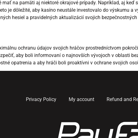
é mať na pamäti aj niektoré okrajové prípady. Napríklad, aj keď
. Preto je dôležité, aby kasíno neustále investovalo do výskumu 
silných hesiel a pravidelných aktualizácií svojich bezpečnostných
ximálnu ochranu údajov svojich hráčov prostredníctvom pokročil
bezpečiť, aby boli informovaní o najnovších vývojoch v oblasti b
stné opatrenia a aby hráči boli proaktívni v ochrane svojich os
Privacy Policy
My account
Refund and Re