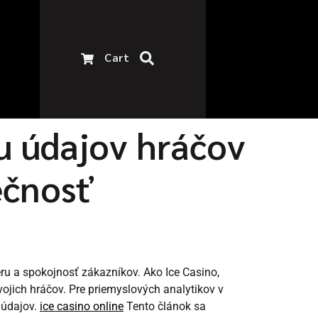
Cart
u údajov hráčov
ečnosť
ru a spokojnosť zákazníkov. Ako Ice Casino,
jich hráčov. Pre priemyslových analytikov v
 údajov.
ice casino online
Tento článok sa