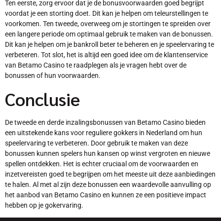
Ten eerste, zorg ervoor dat je de bonusvoorwaarden goed begrijpt
voordat je een storting doet. Dit kan je helpen om teleurstellingen te
voorkomen. Ten tweede, overweeg om je stortingen te spreiden over
een langere periode om optimaal gebruik te maken van de bonussen.
Dit kan je helpen om je bankroll beter te beheren en je speelervaring te
verbeteren. Tot slot, het is altijd een goed idee om de klantenservice
van Betamo Casino te raadplegen als je vragen hebt over de
bonussen of hun voorwaarden.
Conclusie
De tweede en derde inzalingsbonussen van Betamo Casino bieden
een uitstekende kans voor reguliere gokkers in Nederland om hun
speelervaring te verbeteren. Door gebruik te maken van deze
bonussen kunnen spelers hun kansen op winst vergroten en nieuwe
spellen ontdekken. Het is echter cruciaal om de voorwaarden en
inzetvereisten goed te begrijpen om het meeste uit deze aanbiedingen
te halen. Al met al zijn deze bonussen een waardevolle aanvulling op
het aanbod van Betamo Casino en kunnen ze een positieve impact
hebben op je gokervaring.