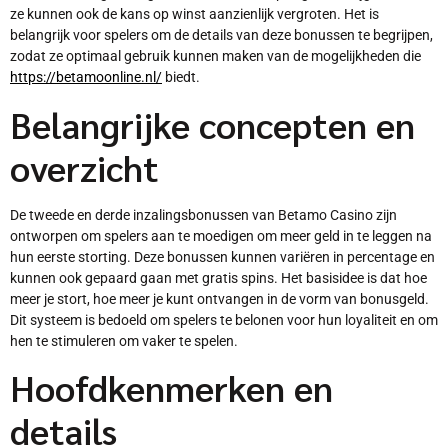
ze kunnen ook de kans op winst aanzienlijk vergroten. Het is
belangrijk voor spelers om de details van deze bonussen te begrijpen,
zodat ze optimaal gebruik kunnen maken van de mogelijkheden die
https://betamoonline.nl/
biedt.
Belangrijke concepten en
overzicht
De tweede en derde inzalingsbonussen van Betamo Casino zijn
ontworpen om spelers aan te moedigen om meer geld in te leggen na
hun eerste storting. Deze bonussen kunnen variëren in percentage en
kunnen ook gepaard gaan met gratis spins. Het basisidee is dat hoe
meer je stort, hoe meer je kunt ontvangen in de vorm van bonusgeld.
Dit systeem is bedoeld om spelers te belonen voor hun loyaliteit en om
hen te stimuleren om vaker te spelen.
Hoofdkenmerken en
details