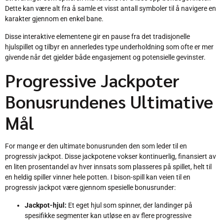
Dette kan være alt fra å samle et visst antall symboler til å navigere en
karakter gjennom en enkel bane.
Disse interaktive elementene gir en pause fra det tradisjonelle
hjulspillet og tilbyr en annerledes type underholdning som ofte er mer
givende når det gjelder både engasjement og potensielle gevinster.
Progressive Jackpoter
Bonusrundenes Ultimative
Mål
For mange er den ultimate bonusrunden den som leder til en
progressiv jackpot. Disse jackpotene vokser kontinuerlig, finansiert av
en liten prosentandel av hver innsats som plasseres på spillet, helt til
en heldig spiller vinner hele potten. I bison-spill kan veien til en
progressiv jackpot være gjennom spesielle bonusrunder:
Jackpot-hjul:
Et eget hjul som spinner, der landinger på
spesifikke segmenter kan utløse en av flere progressive