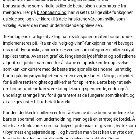
bonusrundene som virkelig skiller de beste bison-automatene fra
mengden. Her på
bisoncasino.no
, har vi sett utallige slike funksjoner
utfolde seg, og vi er klare til å dele innsiktene våre om hvilke som
virkelig leverer den mest underholdende opplevelsen.
Teknologiens stadige utvikling har revolusjonert måten bonusrunder
implementeres på. Fra enkle “velg-og-vinn”-funksjoner har vi beveget
oss mot dynamiske, animerte sekvenser som integrerer spilleren dypt
i spillets tema. Avansert grafikk, fengslende lydeffekter og sofistikerte
algoritmer jobber sammen for å skape en oppslukende opplevelse
som kan konkurrere med de beste tradisjonelle kasinoene. Samtidig
har reguleringsmyndighetene verden over, inkludert i Norge, arbeidet
for å sikre rettferdighet og sikkerhet for spillerne. Dette betyr at selv
om bonusrundene kan være komplekse og spennende, er de også
underlagt strenge krav for å garantere at de fungerer som tiltenkt, og
at alle gevinster blir utbetalt korrekt.
For den dedikerte spilleren er forståelsen av disse bonusrundene ikke
bare et spørsmål om underholdning, men også en strategisk fordel. Å
vite hvilke funksjoner som har høyest potensial for gevinst, hvilke som
tilbyr mest engasjerende spill, og hvordan man best kan utnytte dem,
kan forbedre den generelle spillopplevelsen betraktelig. Denne