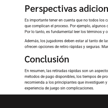
Perspectivas adicio
Es importante tener en cuenta que no todos los ca
que complican el proceso. Por ejemplo, algunos c
Por lo tanto, es fundamental leer los términos y c
Además, los jugadores deben estar al tanto de 
ofrecen opciones de retiro rápidas y seguras. M
Conclusión
En resumen, las retiradas rápidas son un aspecto
métodos de pago disponibles, los tiempos de proc
recomienda a los principiantes que investiguen y 
experiencia de juego sin complicaciones.