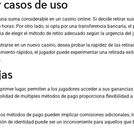
y casos de uso
 suma considerable en un casino online. Si decide retirar sus
oras. Por otro lado, si opta por una transferencia bancaria, el 
a de elegir el método de retiro adecuado según la urgencia del 
istrarse en un nuevo casino, desea probar la rapidez de las retir
iento rápidos, el jugador puede experimentar una retirada exitos
.
jas
n primer lugar, permiten a los jugadores acceder a sus ganancia
ilidad de múltiples métodos de pago proporciona flexibilidad a 
os métodos de pago pueden implicar comisiones adicionales, lo 
ción de identidad puede ser un inconveniente para aquellos que