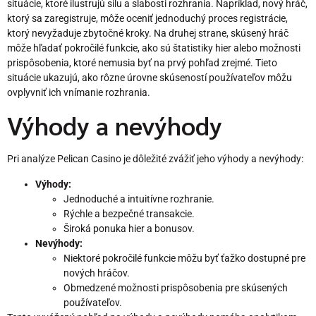
situácie, ktoré ilustrujú silu a slabosti rozhrania. Napríklad, nový hráč,
ktorý sa zaregistruje, môže oceniť jednoduchý proces registrácie,
ktorý nevyžaduje zbytočné kroky. Na druhej strane, skúsený hráč
môže hľadať pokročilé funkcie, ako sú štatistiky hier alebo možnosti
prispôsobenia, ktoré nemusia byť na prvý pohľad zrejmé. Tieto
situácie ukazujú, ako rôzne úrovne skúseností používateľov môžu
ovplyvniť ich vnímanie rozhrania.
Výhody a nevýhody
Pri analýze Pelican Casino je dôležité zvážiť jeho výhody a nevýhody:
Výhody:
Jednoduché a intuitívne rozhranie.
Rýchle a bezpečné transakcie.
Široká ponuka hier a bonusov.
Nevýhody:
Niektoré pokročilé funkcie môžu byť ťažko dostupné pre
nových hráčov.
Obmedzené možnosti prispôsobenia pre skúsených
používateľov.