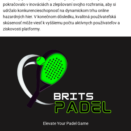
pokračovalo v inováciách a zlepšovaní svojho rozhrania, aby si
udržalo konkurencieschopnosť na dynamickom trhu online
hazardných hier. V konečnom dôsledku, kvalitná používateľská
skúsenosť môže viesť k vyššiemu počtu aktívnych používateľov a
ziskovosti platformy.
Elevate Your Padel Game