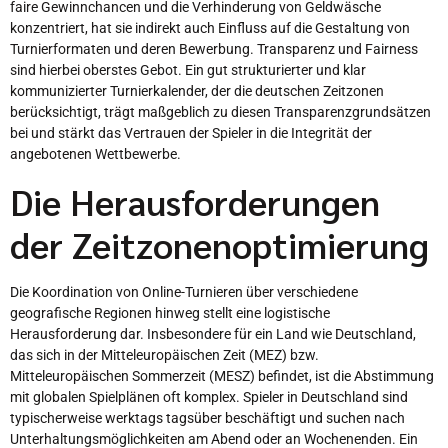
faire Gewinnchancen und die Verhinderung von Geldwäsche
konzentriert, hat sie indirekt auch Einfluss auf die Gestaltung von
Turnierformaten und deren Bewerbung. Transparenz und Fairness
sind hierbei oberstes Gebot. Ein gut strukturierter und klar
kommunizierter Turnierkalender, der die deutschen Zeitzonen
berücksichtigt, trägt maßgeblich zu diesen Transparenzgrundsätzen
bei und stärkt das Vertrauen der Spieler in die Integrität der
angebotenen Wettbewerbe.
Die Herausforderungen
der Zeitzonenoptimierung
Die Koordination von Online-Turnieren über verschiedene
geografische Regionen hinweg stellt eine logistische
Herausforderung dar. Insbesondere für ein Land wie Deutschland,
das sich in der Mitteleuropäischen Zeit (MEZ) bzw.
Mitteleuropäischen Sommerzeit (MESZ) befindet, ist die Abstimmung
mit globalen Spielplänen oft komplex. Spieler in Deutschland sind
typischerweise werktags tagsüber beschäftigt und suchen nach
Unterhaltungsmöglichkeiten am Abend oder an Wochenenden. Ein