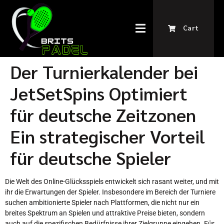
Cart
Der Turnierkalender bei
JetSetSpins Optimiert
für deutsche Zeitzonen
Ein strategischer Vorteil
für deutsche Spieler
Die Welt des Online-Glücksspiels entwickelt sich rasant weiter, und mit
ihr die Erwartungen der Spieler. Insbesondere im Bereich der Turniere
suchen ambitionierte Spieler nach Plattformen, die nicht nur ein
breites Spektrum an Spielen und attraktive Preise bieten, sondern
auch auf die spezifischen Bedürfnisse ihrer Zielgruppe eingehen. Für