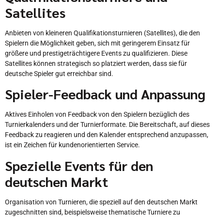
Satellites
Anbieten von kleineren Qualifikationsturnieren (Satellites), die den
Spielern die Möglichkeit geben, sich mit geringerem Einsatz für
größere und prestigeträchtigere Events zu qualifizieren. Diese
Satellites können strategisch so platziert werden, dass sie für
deutsche Spieler gut erreichbar sind.
Spieler-Feedback und Anpassung
Aktives Einholen von Feedback von den Spielern bezüglich des
Turnierkalenders und der Turnierformate. Die Bereitschaft, auf dieses
Feedback zu reagieren und den Kalender entsprechend anzupassen,
ist ein Zeichen für kundenorientierten Service.
Spezielle Events für den
deutschen Markt
Organisation von Turnieren, die speziell auf den deutschen Markt
zugeschnitten sind, beispielsweise thematische Turniere zu