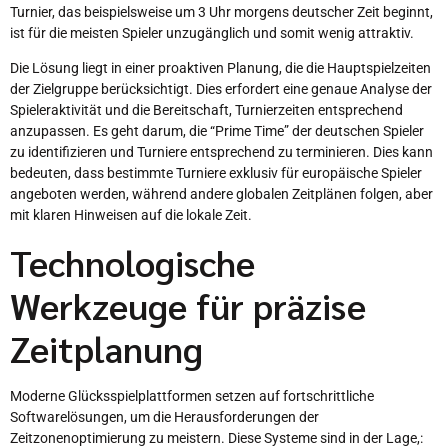
Turnier, das beispielsweise um 3 Uhr morgens deutscher Zeit beginnt,
ist für die meisten Spieler unzugänglich und somit wenig attraktiv.
Die Lösung liegt in einer proaktiven Planung, die die Hauptspielzeiten
der Zielgruppe berücksichtigt. Dies erfordert eine genaue Analyse der
Spieleraktivität und die Bereitschaft, Turnierzeiten entsprechend
anzupassen. Es geht darum, die “Prime Time” der deutschen Spieler
zu identifizieren und Turniere entsprechend zu terminieren. Dies kann
bedeuten, dass bestimmte Turniere exklusiv für europäische Spieler
angeboten werden, während andere globalen Zeitplänen folgen, aber
mit klaren Hinweisen auf die lokale Zeit.
Technologische
Werkzeuge für präzise
Zeitplanung
Moderne Glücksspielplattformen setzen auf fortschrittliche
Softwarelösungen, um die Herausforderungen der
Zeitzonenoptimierung zu meistern. Diese Systeme sind in der Lage,: