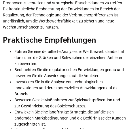
Prognosen zu erstellen und strategische Entscheidungen zu treffen.
Die kontinuierliche Beobachtung der Entwicklungen im Bereich der
Regulierung, der Technologie und der Verbraucherpräferenzen ist
unerlässlich, um die Wettbewerbsfähigkeit zu sichern und neue
Wachstumschancen zu nutzen.
Praktische Empfehlungen
Führen Sie eine detaillierte Analyse der Wettbewerbslandschaft
durch, um die Stärken und Schwächen der einzelnen Anbieter
zu bewerten.
Beobachten Sie die regulatorischen Entwicklungen genau und
bewerten Sie die Auswirkungen auf die Anbieter.
Investieren Sie in die Analyse von technologischen
Innovationen und deren potenziellen Auswirkungen auf die
Branche.
Bewerten Sie die Maßnahmen zur Spielsuchtprävention und
zur Gewährleistung des Spielerschutzes.
Entwickeln Sie eine langfristige Strategie, die auf die sich
ändernden Marktbedingungen und die Bedürfnisse der Kunden
zugeschnitten ist.