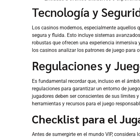
Tecnología y Seguri
Los casinos modernos, especialmente aquellos que
segura y fluida. Esto incluye sistemas avanzados
robustas que ofrecen una experiencia inmersiva y 
los casinos analizar los patrones de juego para 
Regulaciones y Jue
Es fundamental recordar que, incluso en el ámbito
regulaciones para garantizar un entorno de juego 
jugadores deben ser conscientes de sus límites y
herramientas y recursos para el juego responsable
Checklist para el Jug
Antes de sumergirte en el mundo VIP, considera lo