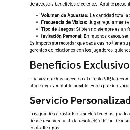
de acceso y beneficios crecientes. Aquí te prese
Volumen de Apuestas:
La cantidad total a
Frecuencia de Visitas:
Jugar regularmente 
Tipo de Juegos:
Si bien no siempre es un f
Invitación Personal:
En muchos casos, ser i
Es importante recordar que cada casino tiene su p
gerentes de relaciones con los jugadores, quienes
Beneficios Exclusiv
Una vez que has accedido al círculo VIP, la reco
placentera y rentable posible. Estos pueden vari
Servicio Personaliza
Los grandes apostadores suelen tener asignado un
desde reservas hasta la resolución de incidencias
contratiempos.