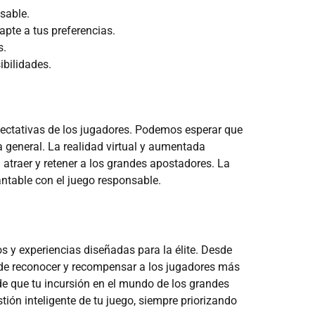
sable.
pte a tus preferencias.
s.
ibilidades.
pectativas de los jugadores. Podemos esperar que
 general. La realidad virtual y aumentada
atraer y retener a los grandes apostadores. La
antable con el juego responsable.
s y experiencias diseñadas para la élite. Desde
a de reconocer y recompensar a los jugadores más
 de que tu incursión en el mundo de los grandes
ión inteligente de tu juego, siempre priorizando