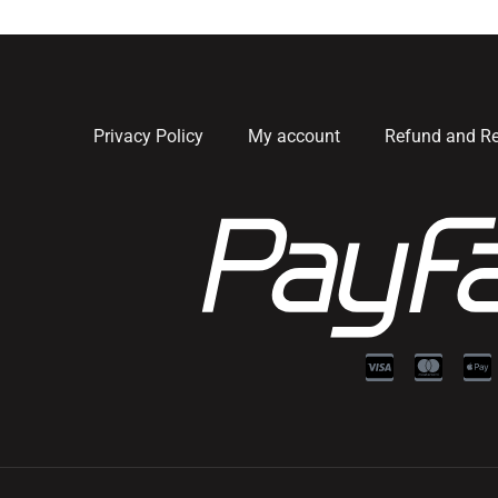
Privacy Policy
My account
Refund and Re