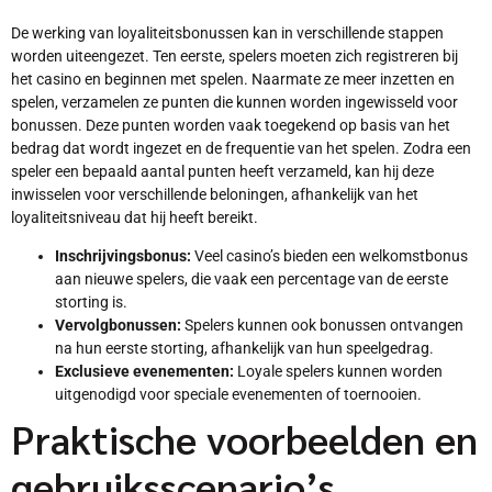
De werking van loyaliteitsbonussen kan in verschillende stappen
worden uiteengezet. Ten eerste, spelers moeten zich registreren bij
het casino en beginnen met spelen. Naarmate ze meer inzetten en
spelen, verzamelen ze punten die kunnen worden ingewisseld voor
bonussen. Deze punten worden vaak toegekend op basis van het
bedrag dat wordt ingezet en de frequentie van het spelen. Zodra een
speler een bepaald aantal punten heeft verzameld, kan hij deze
inwisselen voor verschillende beloningen, afhankelijk van het
loyaliteitsniveau dat hij heeft bereikt.
Inschrijvingsbonus:
Veel casino’s bieden een welkomstbonus
aan nieuwe spelers, die vaak een percentage van de eerste
storting is.
Vervolgbonussen:
Spelers kunnen ook bonussen ontvangen
na hun eerste storting, afhankelijk van hun speelgedrag.
Exclusieve evenementen:
Loyale spelers kunnen worden
uitgenodigd voor speciale evenementen of toernooien.
Praktische voorbeelden en
gebruiksscenario’s