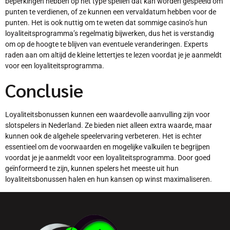
beperkingen hebben op het type spellen dat kan worden gespeeld om
punten te verdienen, of ze kunnen een vervaldatum hebben voor de
punten. Het is ook nuttig om te weten dat sommige casino’s hun
loyaliteitsprogramma’s regelmatig bijwerken, dus het is verstandig
om op de hoogte te blijven van eventuele veranderingen. Experts
raden aan om altijd de kleine lettertjes te lezen voordat je je aanmeldt
voor een loyaliteitsprogramma.
Conclusie
Loyaliteitsbonussen kunnen een waardevolle aanvulling zijn voor
slotspelers in Nederland. Ze bieden niet alleen extra waarde, maar
kunnen ook de algehele speelervaring verbeteren. Het is echter
essentieel om de voorwaarden en mogelijke valkuilen te begrijpen
voordat je je aanmeldt voor een loyaliteitsprogramma. Door goed
geïnformeerd te zijn, kunnen spelers het meeste uit hun
loyaliteitsbonussen halen en hun kansen op winst maximaliseren.