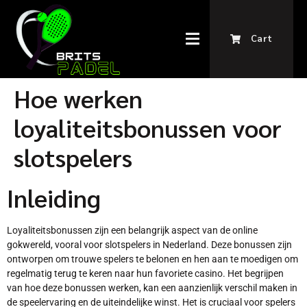
Cart
Hoe werken
loyaliteitsbonussen voor
slotspelers
Inleiding
Loyaliteitsbonussen zijn een belangrijk aspect van de online
gokwereld, vooral voor slotspelers in Nederland. Deze bonussen zijn
ontworpen om trouwe spelers te belonen en hen aan te moedigen om
regelmatig terug te keren naar hun favoriete casino. Het begrijpen
van hoe deze bonussen werken, kan een aanzienlijk verschil maken in
de speelervaring en de uiteindelijke winst. Het is cruciaal voor spelers