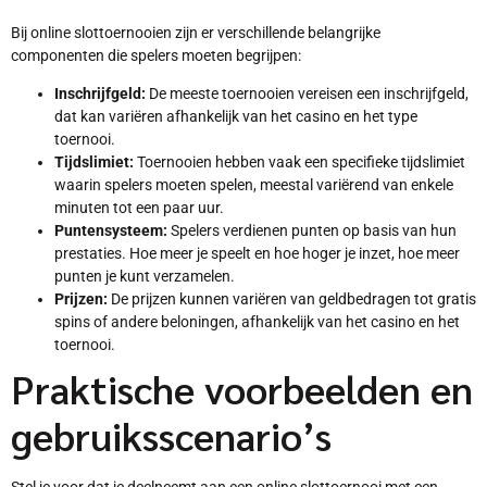
Bij online slottoernooien zijn er verschillende belangrijke
componenten die spelers moeten begrijpen:
Inschrijfgeld:
De meeste toernooien vereisen een inschrijfgeld,
dat kan variëren afhankelijk van het casino en het type
toernooi.
Tijdslimiet:
Toernooien hebben vaak een specifieke tijdslimiet
waarin spelers moeten spelen, meestal variërend van enkele
minuten tot een paar uur.
Puntensysteem:
Spelers verdienen punten op basis van hun
prestaties. Hoe meer je speelt en hoe hoger je inzet, hoe meer
punten je kunt verzamelen.
Prijzen:
De prijzen kunnen variëren van geldbedragen tot gratis
spins of andere beloningen, afhankelijk van het casino en het
toernooi.
Praktische voorbeelden en
gebruiksscenario’s