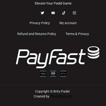
Elevate Your Padel Game
Privacy Policy
My account
Refund and Returns Policy
Terms & Privacy
Copyright © Brits Padel.
Created by
The Urban Lab