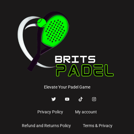
Elevate Your Padel Game
Privacy Policy
My account
Refund and Returns Policy
Terms & Privacy