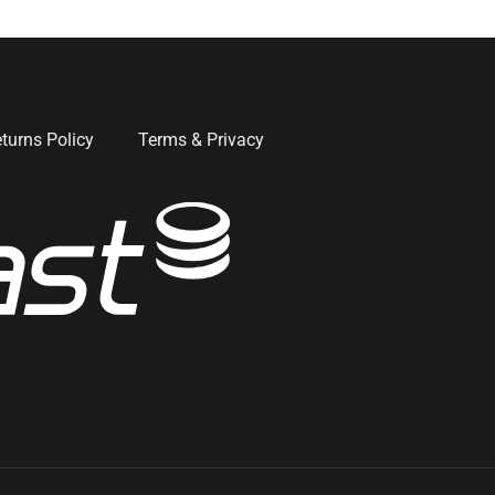
turns Policy
Terms & Privacy