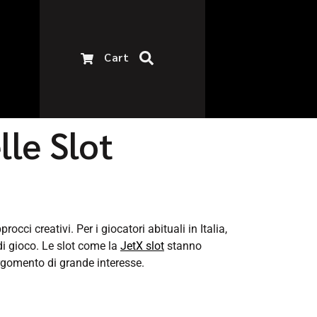
Cart
lle Slot
ci creativi. Per i giocatori abituali in Italia,
i gioco. Le slot come la
JetX slot
stanno
argomento di grande interesse.