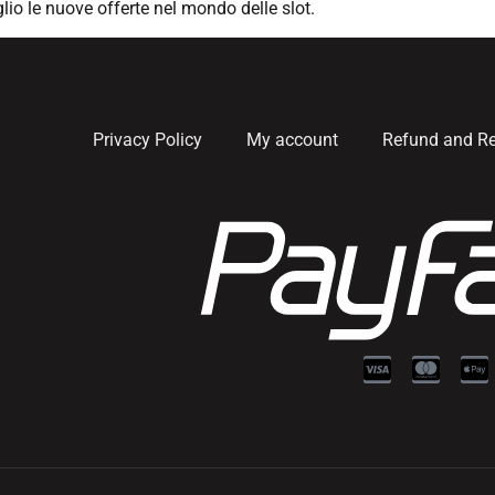
io le nuove offerte nel mondo delle slot.
Privacy Policy
My account
Refund and Re