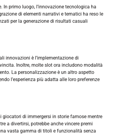
re. In primo luogo, l’innovazione tecnologica ha
razione di elementi narrativi e tematici ha reso le
nzati per la generazione di risultati casuali
pali innovazioni è l’implementazione di
vincita. Inoltre, molte slot ora includono modalità
mento. La personalizzazione è un altro aspetto
ndo l’esperienza più adatta alle loro preferenze
i giocatori di immergersi in storie famose mentre
tre a divertirsi, potrebbe anche vincere premi
a una vasta gamma di titoli e funzionalità senza