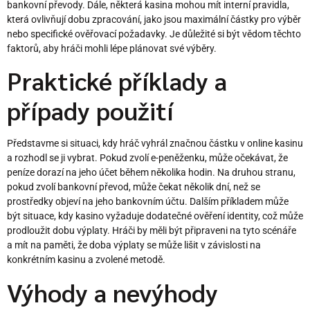
bankovní převody. Dále, některá kasina mohou mít interní pravidla,
která ovlivňují dobu zpracování, jako jsou maximální částky pro výběr
nebo specifické ověřovací požadavky. Je důležité si být vědom těchto
faktorů, aby hráči mohli lépe plánovat své výběry.
Praktické příklady a
případy použití
Představme si situaci, kdy hráč vyhrál značnou částku v online kasinu
a rozhodl se ji vybrat. Pokud zvolí e-peněženku, může očekávat, že
peníze dorazí na jeho účet během několika hodin. Na druhou stranu,
pokud zvolí bankovní převod, může čekat několik dní, než se
prostředky objeví na jeho bankovním účtu. Dalším příkladem může
být situace, kdy kasino vyžaduje dodatečné ověření identity, což může
prodloužit dobu výplaty. Hráči by měli být připraveni na tyto scénáře
a mít na paměti, že doba výplaty se může lišit v závislosti na
konkrétním kasinu a zvolené metodě.
Výhody a nevýhody