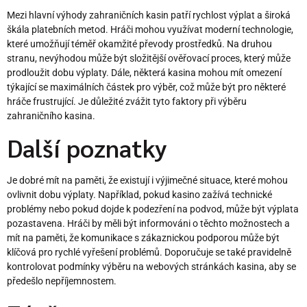
Mezi hlavní výhody zahraničních kasin patří rychlost výplat a široká
škála platebních metod. Hráči mohou využívat moderní technologie,
které umožňují téměř okamžité převody prostředků. Na druhou
stranu, nevýhodou může být složitější ověřovací proces, který může
prodloužit dobu výplaty. Dále, některá kasina mohou mít omezení
týkající se maximálních částek pro výběr, což může být pro některé
hráče frustrující. Je důležité zvážit tyto faktory při výběru
zahraničního kasina.
Další poznatky
Je dobré mít na paměti, že existují i výjimečné situace, které mohou
ovlivnit dobu výplaty. Například, pokud kasino zažívá technické
problémy nebo pokud dojde k podezření na podvod, může být výplata
pozastavena. Hráči by měli být informováni o těchto možnostech a
mít na paměti, že komunikace s zákaznickou podporou může být
klíčová pro rychlé vyřešení problémů. Doporučuje se také pravidelně
kontrolovat podmínky výběru na webových stránkách kasina, aby se
předešlo nepříjemnostem.