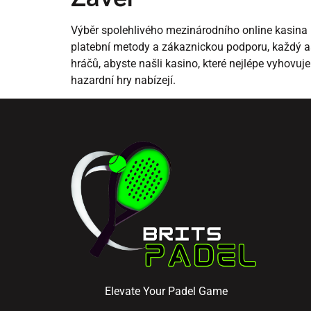
Výběr spolehlivého mezinárodního online kasina p
platební metody a zákaznickou podporu, každý as
hráčů, abyste našli kasino, které nejlépe vyhovuj
hazardní hry nabízejí.
Elevate Your Padel Game