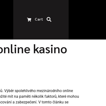
Cart
online kasino
áčů. Výběr spolehlivého mezinárodního online
ežité mít na paměti několik faktorů, které mohou
icencování a zabezpečení. V tomto článku se