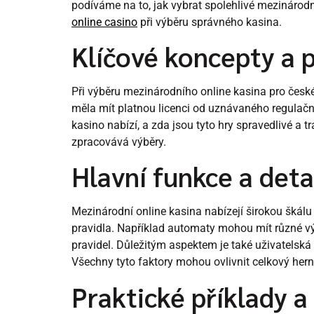
podíváme na to, jak vybrat spolehlivé mezinárodní
online casino
při výběru správného kasina.
Klíčové koncepty a 
Při výběru mezinárodního online kasina pro české
měla mít platnou licenci od uznávaného regulačníh
kasino nabízí, a zda jsou tyto hry spravedlivé a 
zpracovává výběry.
Hlavní funkce a deta
Mezinárodní online kasina nabízejí širokou škálu 
pravidla. Například automaty mohou mít různé výhe
pravidel. Důležitým aspektem je také uživatelsk
Všechny tyto faktory mohou ovlivnit celkový herní
Praktické příklady a