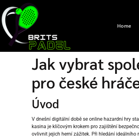
Home
Jak vybrat spol
pro české hráč
Úvod
V dnešní digitální době se online hazardní hry s
kasina je klíčovým krokem pro zajištění bezpečnos
ovlivnit jejich herní zážitek. Při hledání ideálníh