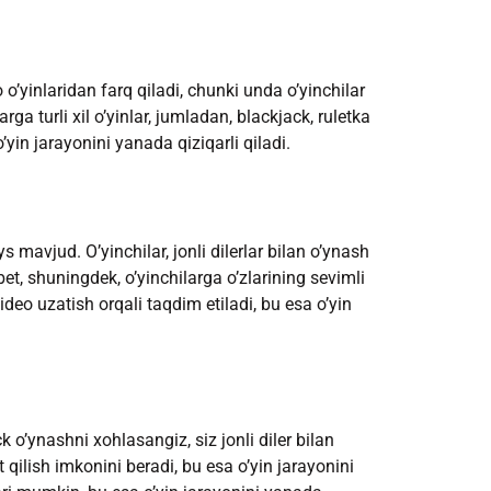
o o’yinlaridan farq qiladi, chunki unda o’yinchilar
rga turli xil o’yinlar, jumladan, blackjack, ruletka
o’yin jarayonini yanada qiziqarli qiladi.
eys mavjud. O’yinchilar, jonli dilerlar bilan o’ynash
bet, shuningdek, o’yinchilarga o’zlarining sevimli
video uzatish orqali taqdim etiladi, bu esa o’yin
 o’ynashni xohlasangiz, siz jonli diler bilan
 qilish imkonini beradi, bu esa o’yin jarayonini