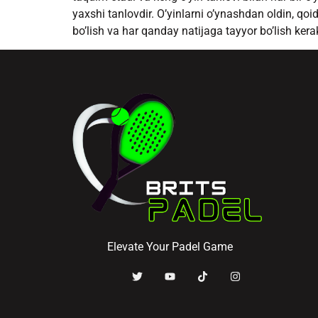
yaxshi tanlovdir. O’yinlarni o’ynashdan oldin, qoi
bo’lish va har qanday natijaga tayyor bo’lish kera
Elevate Your Padel Game