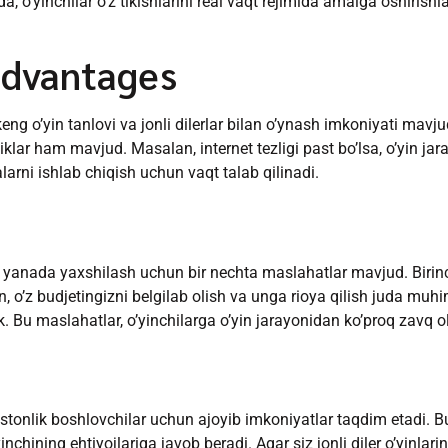
da, o’yinchilar o’z tikishlarini real vaqt rejimida amalga oshiris
advantages
keng o’yin tanlovi va jonli dilerlar bilan o’ynash imkoniyati mavj
liklar ham mavjud. Masalan, internet tezligi past bo’lsa, o’yin j
alarni ishlab chiqish uchun vaqt talab qilinadi.
ni yanada yaxshilash uchun bir nechta maslahatlar mavjud. Birinc
, o’z budjetingizni belgilab olish va unga rioya qilish juda muhi
k. Bu maslahatlar, o’yinchilarga o’yin jarayonidan ko’proq zavq 
bekistonlik boshlovchilar uchun ajoyib imkoniyatlar taqdim etadi. 
yinchining ehtiyojlariga javob beradi. Agar siz jonli diler o’yinla