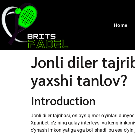
Home
Jonli diler taj
yaxshi tanlov?
Introduction
Jonli diler tajribasi, onlayn qimor o’yinlari duny
Xparibet, o’zining qulay interfeysi va keng imkoniy
o’ynash imkoniyatiga ega bo’lishadi, bu esa o’yin 