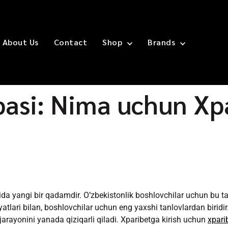
About Us
Contact
Shop
Brands
ribasi: Nima uchun X
osida yangi bir qadamdir. O’zbekistonlik boshlovchilar uchun bu ta
atlari bilan, boshlovchilar uchun eng yaxshi tanlovlardan biridir. 
jarayonini yanada qiziqarli qiladi. Xparibetga kirish uchun
xpari