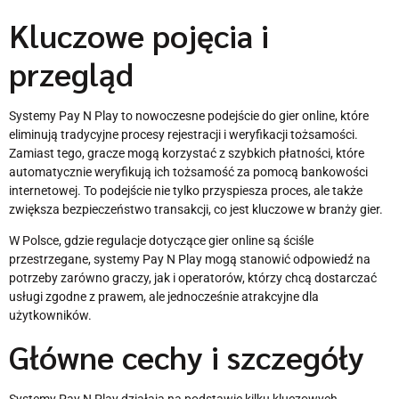
Kluczowe pojęcia i
przegląd
Systemy Pay N Play to nowoczesne podejście do gier online, które
eliminują tradycyjne procesy rejestracji i weryfikacji tożsamości.
Zamiast tego, gracze mogą korzystać z szybkich płatności, które
automatycznie weryfikują ich tożsamość za pomocą bankowości
internetowej. To podejście nie tylko przyspiesza proces, ale także
zwiększa bezpieczeństwo transakcji, co jest kluczowe w branży gier.
W Polsce, gdzie regulacje dotyczące gier online są ściśle
przestrzegane, systemy Pay N Play mogą stanowić odpowiedź na
potrzeby zarówno graczy, jak i operatorów, którzy chcą dostarczać
usługi zgodne z prawem, ale jednocześnie atrakcyjne dla
użytkowników.
Główne cechy i szczegóły