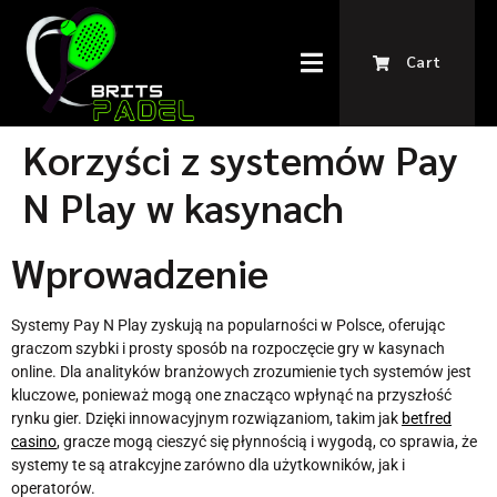
Cart
Korzyści z systemów Pay
N Play w kasynach
Wprowadzenie
Systemy Pay N Play zyskują na popularności w Polsce, oferując
graczom szybki i prosty sposób na rozpoczęcie gry w kasynach
online. Dla analityków branżowych zrozumienie tych systemów jest
kluczowe, ponieważ mogą one znacząco wpłynąć na przyszłość
rynku gier. Dzięki innowacyjnym rozwiązaniom, takim jak
betfred
casino
, gracze mogą cieszyć się płynnością i wygodą, co sprawia, że
systemy te są atrakcyjne zarówno dla użytkowników, jak i
operatorów.