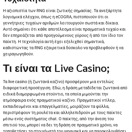
Η αξιοπιστία των RNG είναι ζωτικής σημασίας. Τα ανεξάρτητα
λογισμικά ελέγχου, όπως η eCOGRA, πιστοποιούν ότι οι
γεννήτριες τυχαίων αριθμών λειτουργούν σωστά και δίκαια.
Αυτό σημαίνει ότι κάθε αποτέλεσμα είναι πραγματικά τυχαίο και
δεν επηρεάζεται από προηγούμενους γύρους ή από τον ίδιο τον
παίκτη. Η τεχνολογία αυτή έχει εξελιχθεί σημαντικά,
καθιστώντας τα RNG εξαιρετικά δύσκολο να προβλεφθούν ή να
χειραγωγηθούν.
Τι είναι τα Live Casino;
Τα live casino (ή ζωντανά καζίνο) προσφέρουν μια εντελώς
διαφορετική προσέγγιση. Εδώ, η δράση μεταδίδεται ζωντανά από
ειδικά διαμορφωμένα στούντιο, τα οποία μιμούνται την
ατμόσφαιρα ενός πραγματικού καζίνο. Πραγματικοί ντίλερ,
εκπαιδευμένοι και επαγγελματίες, μοιράζουν τα φύλλα,
περιστρέφουν τη ρουλέτα και αλληλεπιδρούν με τους παίκτες
μέσω ενός συστήματος chat. Ο παίκτης, από την άνεση του
σπιτιού του, μπορεί να δει τη δράση σε πραγματικό χρόνο, να
τοποθετήσει τα στοιχήματά του ψηφιακά και να παρακολουθήσει