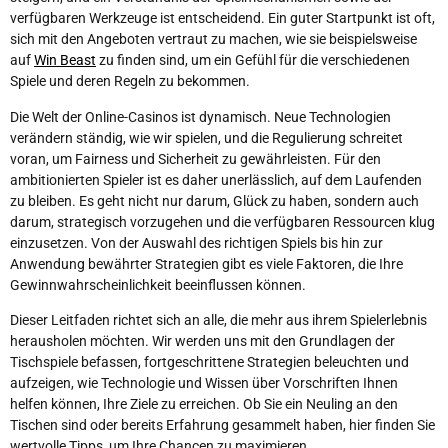
verfügbaren Werkzeuge ist entscheidend. Ein guter Startpunkt ist oft,
sich mit den Angeboten vertraut zu machen, wie sie beispielsweise
auf
Win Beast
zu finden sind, um ein Gefühl für die verschiedenen
Spiele und deren Regeln zu bekommen.
Die Welt der Online-Casinos ist dynamisch. Neue Technologien
verändern ständig, wie wir spielen, und die Regulierung schreitet
voran, um Fairness und Sicherheit zu gewährleisten. Für den
ambitionierten Spieler ist es daher unerlässlich, auf dem Laufenden
zu bleiben. Es geht nicht nur darum, Glück zu haben, sondern auch
darum, strategisch vorzugehen und die verfügbaren Ressourcen klug
einzusetzen. Von der Auswahl des richtigen Spiels bis hin zur
Anwendung bewährter Strategien gibt es viele Faktoren, die Ihre
Gewinnwahrscheinlichkeit beeinflussen können.
Dieser Leitfaden richtet sich an alle, die mehr aus ihrem Spielerlebnis
herausholen möchten. Wir werden uns mit den Grundlagen der
Tischspiele befassen, fortgeschrittene Strategien beleuchten und
aufzeigen, wie Technologie und Wissen über Vorschriften Ihnen
helfen können, Ihre Ziele zu erreichen. Ob Sie ein Neuling an den
Tischen sind oder bereits Erfahrung gesammelt haben, hier finden Sie
wertvolle Tipps, um Ihre Chancen zu maximieren.