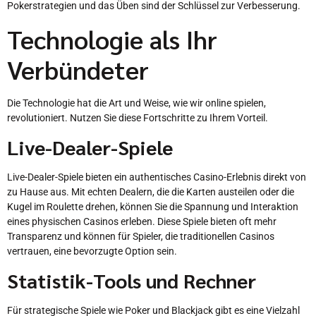
Pokerstrategien und das Üben sind der Schlüssel zur Verbesserung.
Technologie als Ihr
Verbündeter
Die Technologie hat die Art und Weise, wie wir online spielen,
revolutioniert. Nutzen Sie diese Fortschritte zu Ihrem Vorteil.
Live-Dealer-Spiele
Live-Dealer-Spiele bieten ein authentisches Casino-Erlebnis direkt von
zu Hause aus. Mit echten Dealern, die die Karten austeilen oder die
Kugel im Roulette drehen, können Sie die Spannung und Interaktion
eines physischen Casinos erleben. Diese Spiele bieten oft mehr
Transparenz und können für Spieler, die traditionellen Casinos
vertrauen, eine bevorzugte Option sein.
Statistik-Tools und Rechner
Für strategische Spiele wie Poker und Blackjack gibt es eine Vielzahl