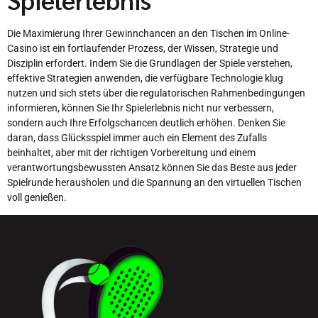
Die Maximierung Ihrer Gewinnchancen an den Tischen im Online-
Casino ist ein fortlaufender Prozess, der Wissen, Strategie und
Disziplin erfordert. Indem Sie die Grundlagen der Spiele verstehen,
effektive Strategien anwenden, die verfügbare Technologie klug
nutzen und sich stets über die regulatorischen Rahmenbedingungen
informieren, können Sie Ihr Spielerlebnis nicht nur verbessern,
sondern auch Ihre Erfolgschancen deutlich erhöhen. Denken Sie
daran, dass Glücksspiel immer auch ein Element des Zufalls
beinhaltet, aber mit der richtigen Vorbereitung und einem
verantwortungsbewussten Ansatz können Sie das Beste aus jeder
Spielrunde herausholen und die Spannung an den virtuellen Tischen
voll genießen.