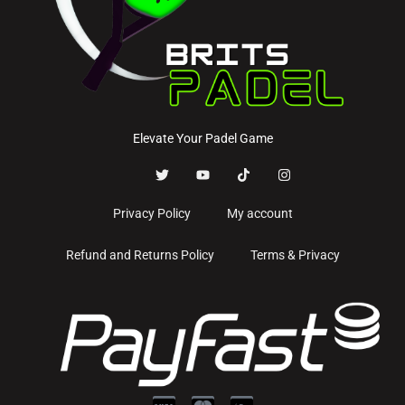
Elevate Your Padel Game
Privacy Policy
My account
Refund and Returns Policy
Terms & Privacy