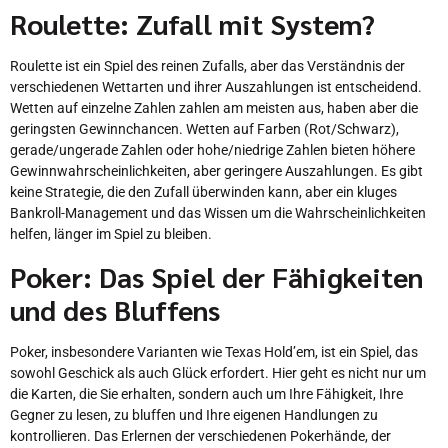
Roulette: Zufall mit System?
Roulette ist ein Spiel des reinen Zufalls, aber das Verständnis der
verschiedenen Wettarten und ihrer Auszahlungen ist entscheidend.
Wetten auf einzelne Zahlen zahlen am meisten aus, haben aber die
geringsten Gewinnchancen. Wetten auf Farben (Rot/Schwarz),
gerade/ungerade Zahlen oder hohe/niedrige Zahlen bieten höhere
Gewinnwahrscheinlichkeiten, aber geringere Auszahlungen. Es gibt
keine Strategie, die den Zufall überwinden kann, aber ein kluges
Bankroll-Management und das Wissen um die Wahrscheinlichkeiten
helfen, länger im Spiel zu bleiben.
Poker: Das Spiel der Fähigkeiten
und des Bluffens
Poker, insbesondere Varianten wie Texas Hold’em, ist ein Spiel, das
sowohl Geschick als auch Glück erfordert. Hier geht es nicht nur um
die Karten, die Sie erhalten, sondern auch um Ihre Fähigkeit, Ihre
Gegner zu lesen, zu bluffen und Ihre eigenen Handlungen zu
kontrollieren. Das Erlernen der verschiedenen Pokerhände, der