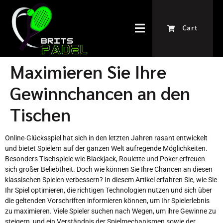
Cart
Maximieren Sie Ihre
Gewinnchancen an den
Tischen
Online-Glücksspiel hat sich in den letzten Jahren rasant entwickelt
und bietet Spielern auf der ganzen Welt aufregende Möglichkeiten.
Besonders Tischspiele wie Blackjack, Roulette und Poker erfreuen
sich großer Beliebtheit. Doch wie können Sie Ihre Chancen an diesen
klassischen Spielen verbessern? In diesem Artikel erfahren Sie, wie Sie
Ihr Spiel optimieren, die richtigen Technologien nutzen und sich über
die geltenden Vorschriften informieren können, um Ihr Spielerlebnis
zu maximieren. Viele Spieler suchen nach Wegen, um ihre Gewinne zu
steigern, und ein Verständnis der Spielmechanismen sowie der