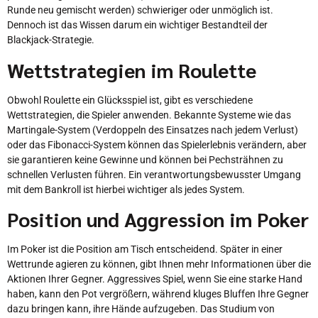
Runde neu gemischt werden) schwieriger oder unmöglich ist.
Dennoch ist das Wissen darum ein wichtiger Bestandteil der
Blackjack-Strategie.
Wettstrategien im Roulette
Obwohl Roulette ein Glücksspiel ist, gibt es verschiedene
Wettstrategien, die Spieler anwenden. Bekannte Systeme wie das
Martingale-System (Verdoppeln des Einsatzes nach jedem Verlust)
oder das Fibonacci-System können das Spielerlebnis verändern, aber
sie garantieren keine Gewinne und können bei Pechsträhnen zu
schnellen Verlusten führen. Ein verantwortungsbewusster Umgang
mit dem Bankroll ist hierbei wichtiger als jedes System.
Position und Aggression im Poker
Im Poker ist die Position am Tisch entscheidend. Später in einer
Wettrunde agieren zu können, gibt Ihnen mehr Informationen über die
Aktionen Ihrer Gegner. Aggressives Spiel, wenn Sie eine starke Hand
haben, kann den Pot vergrößern, während kluges Bluffen Ihre Gegner
dazu bringen kann, ihre Hände aufzugeben. Das Studium von