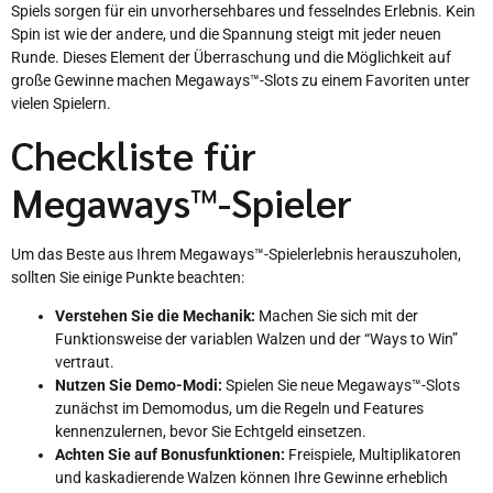
Spiels sorgen für ein unvorhersehbares und fesselndes Erlebnis. Kein
Spin ist wie der andere, und die Spannung steigt mit jeder neuen
Runde. Dieses Element der Überraschung und die Möglichkeit auf
große Gewinne machen Megaways™-Slots zu einem Favoriten unter
vielen Spielern.
Checkliste für
Megaways™-Spieler
Um das Beste aus Ihrem Megaways™-Spielerlebnis herauszuholen,
sollten Sie einige Punkte beachten:
Verstehen Sie die Mechanik:
Machen Sie sich mit der
Funktionsweise der variablen Walzen und der “Ways to Win”
vertraut.
Nutzen Sie Demo-Modi:
Spielen Sie neue Megaways™-Slots
zunächst im Demomodus, um die Regeln und Features
kennenzulernen, bevor Sie Echtgeld einsetzen.
Achten Sie auf Bonusfunktionen:
Freispiele, Multiplikatoren
und kaskadierende Walzen können Ihre Gewinne erheblich