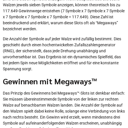
Walzen jeweils sieben Symbole anzeigen, können theoretisch bis zu
117.649 Gewinnwege entstehen (7 Symbole x 7 Symbole x 7 Symbole
x 7 Symbole x 7 Symbole x 7 Symbole = 117.649). Diese Zahl ist
beeindruckend und erklärt, warum diese Slots oft als “Megaways”
bezeichnet werden.
Die Anzahl der Symbole auf jeder Walze wird zufällig bestimmt. Dies
geschieht durch einen hochentwickelten Zufallszahlengenerator
(RNG), der sicherstellt, dass jede Drehung unabhängig und
unvorhersehbar ist. Das Ergebnis ist ein dynamisches Spielfeld, das
bei jedem Spin neue Möglichkeiten eröffnet und für eine konstante
Spannung sorgt.
Gewinnen mit Megaways™
Das Prinzip des Gewinnens bei Megaways™-Slots ist denkbar einfach:
Sie müssen übereinstimmende Symbole von der linken zur rechten
Walze auf benachbarten Walzen landen. Die Anzahl der Symbole auf
den Walzen spielt dabei keine Rolle, solange eine Verbindung von links
nach rechts besteht. Ein Gewinn wird erzielt, wenn mindestens drei
Symbole auf aufeinanderfolgenden Walzen erscheinen, unabhängig