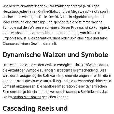
Wie bereits erwähnt, ist der Zufallszahlengenerator (RNG) das
Herzstück jedes fairen Online-Slots, und bei Megaways™-Slots spielt
er eine noch wichtigere Rolle. Der RNG ist ein Algorithmus, der bei
jeder Drehung eine zufällige Zahl generiert, die bestimmt, welche
Symbole auf den Walzen erscheinen. Dieser Prozess ist so konzipiert,
dass er absolut unvorhersehbar und unabhängig von früheren
Ergebnissen ist. Dies garantiert, dass jeder Spin eine neue und faire
Chance auf einen Gewinn darstellt.
Dynamische Walzen und Symbole
Die Technologie, die es den Walzen ermöglicht, ihre Größe und damit
die Anzahl der Symbole zu ändern, ist ebenfalls entscheidend. Dies
wird durch ausgeklügelte Software-Implementierungen erreicht, die in
der Lage sind, die visuelle Darstellung und die Gewinnmöglichkeiten in
Echtzeit anzupassen. Die nahtlose Integration dieser dynamischen
Elemente sorgt für ein immersives und fesselndes Spielerlebnis, das
Sie im
casino-slot-box.at
genießen können.
Cascading Reels und