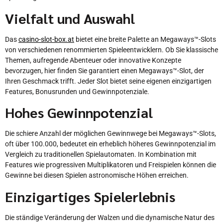
Vielfalt und Auswahl
Das
casino-slot-box.at
bietet eine breite Palette an Megaways™-Slots
von verschiedenen renommierten Spieleentwicklern. Ob Sie klassische
Themen, aufregende Abenteuer oder innovative Konzepte
bevorzugen, hier finden Sie garantiert einen Megaways™-Slot, der
Ihren Geschmack trifft. Jeder Slot bietet seine eigenen einzigartigen
Features, Bonusrunden und Gewinnpotenziale.
Hohes Gewinnpotenzial
Die schiere Anzahl der möglichen Gewinnwege bei Megaways™-Slots,
oft über 100.000, bedeutet ein erheblich höheres Gewinnpotenzial im
Vergleich zu traditionellen Spielautomaten. In Kombination mit
Features wie progressiven Multiplikatoren und Freispielen können die
Gewinne bei diesen Spielen astronomische Höhen erreichen.
Einzigartiges Spielerlebnis
Die ständige Veränderung der Walzen und die dynamische Natur des