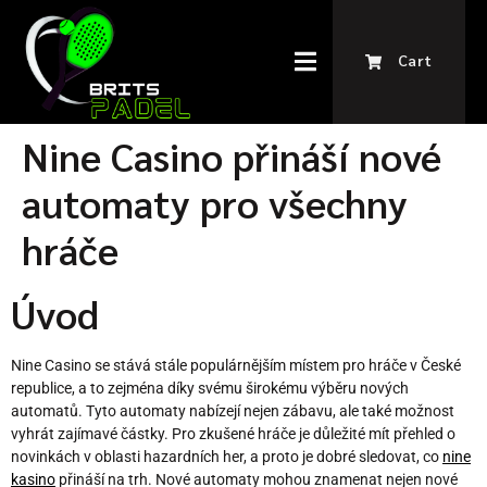
Cart
Nine Casino přináší nové
automaty pro všechny
hráče
Úvod
Nine Casino se stává stále populárnějším místem pro hráče v České
republice, a to zejména díky svému širokému výběru nových
automatů. Tyto automaty nabízejí nejen zábavu, ale také možnost
vyhrát zajímavé částky. Pro zkušené hráče je důležité mít přehled o
novinkách v oblasti hazardních her, a proto je dobré sledovat, co
nine
kasino
přináší na trh. Nové automaty mohou znamenat nejen nové