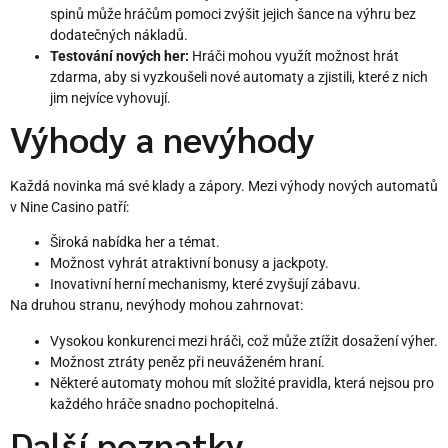
spinů může hráčům pomoci zvýšit jejich šance na výhru bez
dodatečných nákladů.
Testování nových her:
Hráči mohou využít možnost hrát
zdarma, aby si vyzkoušeli nové automaty a zjistili, které z nich
jim nejvíce vyhovují.
Výhody a nevýhody
Každá novinka má své klady a zápory. Mezi výhody nových automatů
v Nine Casino patří:
Široká nabídka her a témat.
Možnost vyhrát atraktivní bonusy a jackpoty.
Inovativní herní mechanismy, které zvyšují zábavu.
Na druhou stranu, nevýhody mohou zahrnovat:
Vysokou konkurenci mezi hráči, což může ztížit dosažení výher.
Možnost ztráty peněz při neuváženém hraní.
Některé automaty mohou mít složité pravidla, která nejsou pro
každého hráče snadno pochopitelná.
Další poznatky