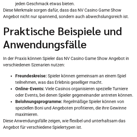
jeden Geschmack etwas bieten.
Diese Merkmale sorgen dafür, dass das NV Casino Game Show
Angebot nicht nur spannend, sondern auch abwechslungsreich ist.
Praktische Beispiele und
Anwendungsfälle
In der Praxis können Spieler das NV Casino Game Show Angebot in
verschiedenen Szenarien nutzen:
Freundeskreise:
Spieler können gemeinsam an einem Spiel
teilnehmen, was das Erlebnis geselliger macht.
Online-Events:
Viele Casinos organisieren spezielle Turniere
oder Events, bei denen Spieler gegeneinander antreten können.
Belohnungsprogramme:
Regelmäßige Spieler können von
speziellen Boni und Angeboten profitieren, die ihre Gewinne
maximieren.
Diese Anwendungsfälle zeigen, wie flexibel und unterhaltsam das
Angebot für verschiedene Spielertypen ist.