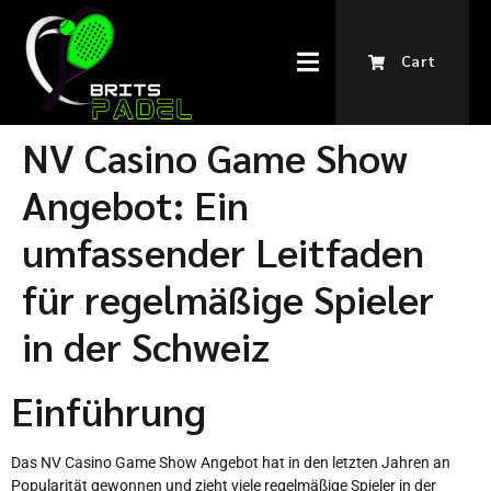
Cart
NV Casino Game Show
Angebot: Ein
umfassender Leitfaden
für regelmäßige Spieler
in der Schweiz
Einführung
Das NV Casino Game Show Angebot hat in den letzten Jahren an
Popularität gewonnen und zieht viele regelmäßige Spieler in der