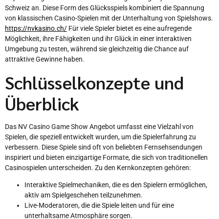
Schweiz an. Diese Form des Glücksspiels kombiniert die Spannung
von klassischen Casino-Spielen mit der Unterhaltung von Spielshows.
https://nvkasino.ch/
Für viele Spieler bietet es eine aufregende
Möglichkeit, ihre Fähigkeiten und ihr Glück in einer interaktiven
Umgebung zu testen, während sie gleichzeitig die Chance auf
attraktive Gewinne haben.
Schlüsselkonzepte und
Überblick
Das NV Casino Game Show Angebot umfasst eine Vielzahl von
Spielen, die speziell entwickelt wurden, um die Spielerfahrung zu
verbessern. Diese Spiele sind oft von beliebten Fernsehsendungen
inspiriert und bieten einzigartige Formate, die sich von traditionellen
Casinospielen unterscheiden. Zu den Kernkonzepten gehören:
Interaktive Spielmechaniken, die es den Spielern ermöglichen,
aktiv am Spielgeschehen teilzunehmen.
Live-Moderatoren, die die Spiele leiten und für eine
unterhaltsame Atmosphäre sorgen.