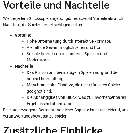
Vorteile und Nachteile
Wie bei jedem Glücksspielangebot gibt es sowohl Vorteile als auch
Nachteile, die Spieler berücksichtigen sollten:
Vorteile:
Hohe Unterhaltung durch interaktive Formate.
Vielfältige Gewinnmöglichkeiten und Boni.
Soziale Interaktion mit anderen Spielern und
Moderatoren.
Nachteile:
Das Risiko von übermäßigem Spielen aufgrund der
hohen Unterhaltung.
Manchmal hohe Einsätze, die nicht für jeden Spieler
geeignet sind.
Die Abhängigkeit von Glück, was zu unvorhersehbaren
Ergebnissen führen kann.
Eine ausgewogene Betrachtung dieser Aspekte ist entscheidend, um
verantwortungsbewusst zu spielen.
Zusätzliche Einblicke