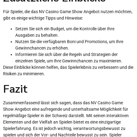
Für Spieler, die das NV Casino Game Show Angebot nutzen möchten,
gibt es einige wichtige Tipps und Hinweise:
Setzen Sie sich ein Budget, um die Kontrolle über Ihre
Ausgaben zu behalten.
Nutzen Sie die verfügbaren Boni und Promotions, um Ihre
Gewinnchancen zu erhöhen.
Informieren Sie sich über die Regeln und Strategien der
einzelnen Spiele, um Ihre Gewinnchancen zu maximieren.
Diese Einblicke können helfen, das Spielerlebnis zu verbessern und die
Risiken zu minimieren.
Fazit
Zusammenfassend lässt sich sagen, dass das NV Casino Game
Show Angebot eine aufregende und unterhaltsame Möglichkeit für
regelmäßige Spieler in der Schweiz darstellt. Mit seinen interaktiven
Elementen und der Vielfalt an Spielen bietet es eine einzigartige
Spielerfahrung. Es ist jedoch wichtig, verantwortungsbewusst zu
spielen und sich der Vor- und Nachteile bewusst zu sein. Spieler