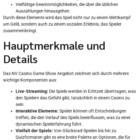
Vielfältige Gewinnmöglichkeiten, die über die üblichen
Auszahlungen hinausgehen.
Durch diese Elemente wird das Spiel nicht nur zu einem Wettkampf
um Geld, sondern auch zu einem sozialen Erlebnis, das Spieler
zusammenbringt.
Hauptmerkmale und
Details
Das NV Casino Game Show Angebot zeichnet sich durch mehrere
wichtige Komponenten aus:
Live-Streaming:
Die Spiele werden in Echtzeit übertragen, was
den Spielern das Gefühl gibt, tatsächlich in einem Casino zu
sein.
Interaktive Elemente:
Spieler können oft Entscheidungen
treffen, die den Verlauf des Spiels beeinflussen, was zu einer
dynamischen Spielerfahrung führt.
Vielfalt der Spiele:
Von Glücksrad-Spielen bis hin zu
Quizformaten gibt es eine breite Palette an Optionen, die für