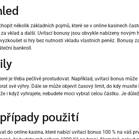
hled
ochopit několik základních pojmů, které se v online kasinech ča
 za vklad a další. Uvítací bonusy jsou obvykle nabízeny novým 
zkoušet si hry bez nutnosti vkladu vlastních peněz. Bonusy za
teční bankroll.
ily
eré je třeba pečlivě prostudovat. Například, uvítací bonus můž
brat své výhry. Dále se může objevit časový limit, do kdy musí
 i když vyhrajete, nebudete moci vybrat celou částku. Je důlež
 případy použití
vat do online kasina, které nabízí uvítací bonus 100 % na váš pr