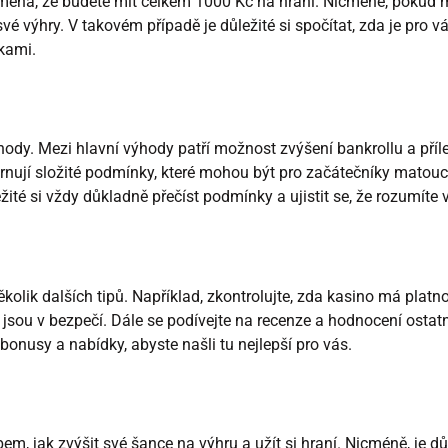
amená, že budete mít celkem 1000 Kč na hraní. Nicméně, pokud 
vé výhry. V takovém případě je důležité si spočítat, zda je pro 
kami.
dy. Mezi hlavní výhody patří možnost zvýšení bankrollu a přílež
rnují složité podmínky, které mohou být pro začátečníky matouc
ežité si vždy důkladně přečíst podmínky a ujistit se, že rozumí
ěkolik dalších tipů. Například, zkontrolujte, zda kasino má plat
 jsou v bezpečí. Dále se podívejte na recenze a hodnocení ostatn
nusy a nabídky, abyste našli tu nejlepší pro vás.
 jak zvýšit své šance na výhru a užít si hraní. Nicméně, je dů