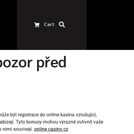
Cart
pozor před
může být registrace do online kasina vzrušující,
 nabízejí. Tyto bonusy mohou výrazně ovlivnit vaše
s nimi souvisejí.
online casino cz