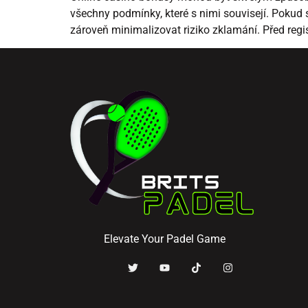
všechny podmínky, které s nimi souvisejí. Pokud s
zároveň minimalizovat riziko zklamání. Před regis
Elevate Your Padel Game