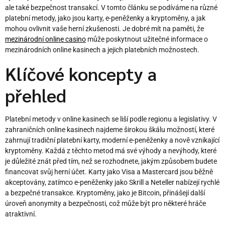
ale také bezpečnost transakcí. V tomto článku se podíváme na různé
platební metody, jako jsou karty, e-peněženky a kryptoměny, a jak
mohou ovlivnit vaše herní zkušenosti. Je dobré mít na paměti, že
mezinárodní online casino
může poskytnout užitečné informace o
mezinárodních online kasinech a jejich platebních možnostech.
Klíčové koncepty a
přehled
Platební metody v online kasinech se liší podle regionu a legislativy. V
zahraničních online kasinech najdeme širokou škálu možností, které
zahrnují tradiční platební karty, moderní e-peněženky a nově vznikající
kryptoměny. Každá z těchto metod má své výhody a nevýhody, které
je důležité znát před tím, než se rozhodnete, jakým způsobem budete
financovat svůj herní účet. Karty jako Visa a Mastercard jsou běžně
akceptovány, zatímco e-peněženky jako Skrill a Neteller nabízejí rychlé
a bezpečné transakce. Kryptoměny, jako je Bitcoin, přinášejí další
úroveň anonymity a bezpečnosti, což může být pro některé hráče
atraktivní.