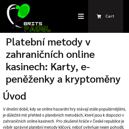
Cart
Platební metody v
zahraničních online
kasinech: Karty, e-
peněženky a kryptoměny
Úvod
V dnešní době, kdy se online hazardní hry stávají stále populárnějšími,
je důležité mít přehled o platebních metodách, které jsou k dispozici v
zahraničních online kasinech. Pro zkušené hráče v České republice je
výběr správné platební metody klíčový, neboť ovlivňuje nejen pohodlí,