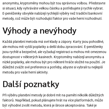
anonymitu, kryptoměny mohou být tou správnou volbou. Představte
si situaci, kdy vyhráváte velkou částku a potřebujete ji rychle vybrat.
E-peněženky obvykle nabízejí rychlejší výběry než tradiční bankovní
metody, což může být rozhodující faktor pro vaše herní rozhodnutí.
Výhody a nevýhody
Každá platební metoda má své klady a zápory. Karty jsou pohodlné,
ale mohou mít vyšší poplatky a delší dobu zpracování. E-peněženky
jsou rychlé a bezpečné, ale vyžadují registraci a mohou mít omezenou
dostupnost v některých kasinech. Kryptoměny nabízejí anonymitu a
nízké poplatky, ale mohou být pro některé hráče složité na použití. Je
důležité zvážit své preference a potřeby, abyste si vybrali tu nejlepší
metodu pro vaše herní aktivity.
Další poznatky
Při výběru platební metody je dobré mít na paměti několik důležitých
faktorů. Například, pokud plánujete hrát na více platformách, může
být výhodné zvolit metodu, která je široce akceptována. Také je