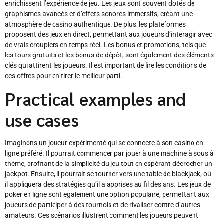
enrichissent l’expérience de jeu. Les jeux sont souvent dotés de
graphismes avancés et d’effets sonores immersifs, créant une
atmosphère de casino authentique. De plus, les plateformes
proposent des jeux en direct, permettant aux joueurs d’interagir avec
de vrais croupiers en temps réel. Les bonus et promotions, tels que
les tours gratuits et les bonus de dépôt, sont également des éléments
clés qui attirent les joueurs. Il est important de lire les conditions de
ces offres pour en tirer le meilleur parti.
Practical examples and
use cases
Imaginons un joueur expérimenté qui se connecte à son casino en
ligne préféré. Il pourrait commencer par jouer à une machine à sous à
thème, profitant de la simplicité du jeu tout en espérant décrocher un
jackpot. Ensuite, il pourrait se tourner vers une table de blackjack, où
il appliquera des stratégies qu’il a apprises au fil des ans. Les jeux de
poker en ligne sont également une option populaire, permettant aux
joueurs de participer à des tournois et de rivaliser contre d’autres
amateurs. Ces scénarios illustrent comment les joueurs peuvent