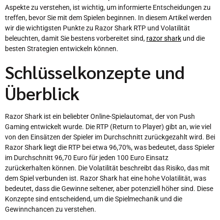
Aspekte zu verstehen, ist wichtig, um informierte Entscheidungen zu
treffen, bevor Sie mit dem Spielen beginnen. In diesem Artikel werden
wir die wichtigsten Punkte zu Razor Shark RTP und Volatilität
beleuchten, damit Sie bestens vorbereitet sind,
razor shark
und die
besten Strategien entwickeln können.
Schlüsselkonzepte und
Überblick
Razor Shark ist ein beliebter Online-Spielautomat, der von Push
Gaming entwickelt wurde. Die RTP (Return to Player) gibt an, wie viel
von den Einsätzen der Spieler im Durchschnitt zurückgezahlt wird. Bei
Razor Shark liegt die RTP bei etwa 96,70%, was bedeutet, dass Spieler
im Durchschnitt 96,70 Euro für jeden 100 Euro Einsatz
zurückerhalten können. Die Volatilität beschreibt das Risiko, das mit
dem Spiel verbunden ist. Razor Shark hat eine hohe Volatilität, was
bedeutet, dass die Gewinne seltener, aber potenziell höher sind. Diese
Konzepte sind entscheidend, um die Spielmechanik und die
Gewinnchancen zu verstehen.