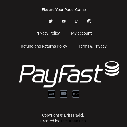
Elevate Your Padel Game
Privacy Policy
My account
Refund and Returns Policy
Terms & Privacy
Copyright © Brits Padel.
Created by
The Urban Lab