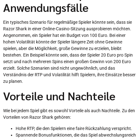
Anwendungsfälle
Ein typisches Szenario für regelmäßige Spieler könnte sein, dass sie
Razor Shark in einer Online-Casino-Sitzung ausprobieren möchten.
Angenommen, ein Spieler hat ein Budget von 100 Euro. Bei einer
hohen Volatilität könnte der Spieler längere Zeit ohne Gewinne
spielen, aber die Möglichkeit, große Gewinne zu erzielen, bleibt
bestehen. Ein Beispiel könnte sein, dass der Spieler 20 Euro pro Spin
setzt und nach mehreren Spins einen großen Gewinn von 200 Euro
erzielt. Solche Szenarien sind nicht ungewöhnlich, und das
Verständnis der RTP und Volatilität hilft Spielern, ihre Einsätze besser
zu planen.
Vorteile und Nachteile
Wie bei jedem Spiel gibt es sowohl Vorteile als auch Nachteile. Zu den
Vorteilen von Razor Shark gehören:
Hohe RTP, die den Spielern eine faire Rückzahlung verspricht.
Spannende Bonusfunktionen, die das Spiel abwechslungsreich