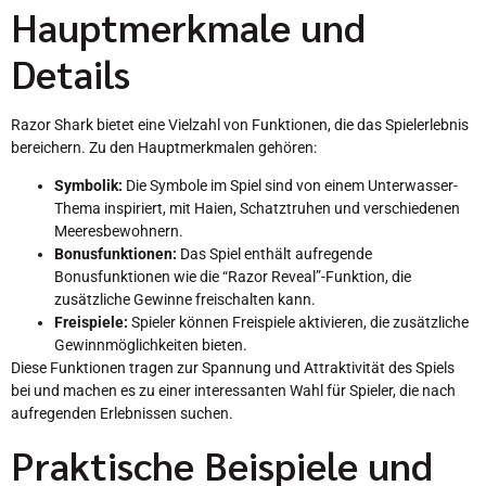
Hauptmerkmale und
Details
Razor Shark bietet eine Vielzahl von Funktionen, die das Spielerlebnis
bereichern. Zu den Hauptmerkmalen gehören:
Symbolik:
Die Symbole im Spiel sind von einem Unterwasser-
Thema inspiriert, mit Haien, Schatztruhen und verschiedenen
Meeresbewohnern.
Bonusfunktionen:
Das Spiel enthält aufregende
Bonusfunktionen wie die “Razor Reveal”-Funktion, die
zusätzliche Gewinne freischalten kann.
Freispiele:
Spieler können Freispiele aktivieren, die zusätzliche
Gewinnmöglichkeiten bieten.
Diese Funktionen tragen zur Spannung und Attraktivität des Spiels
bei und machen es zu einer interessanten Wahl für Spieler, die nach
aufregenden Erlebnissen suchen.
Praktische Beispiele und