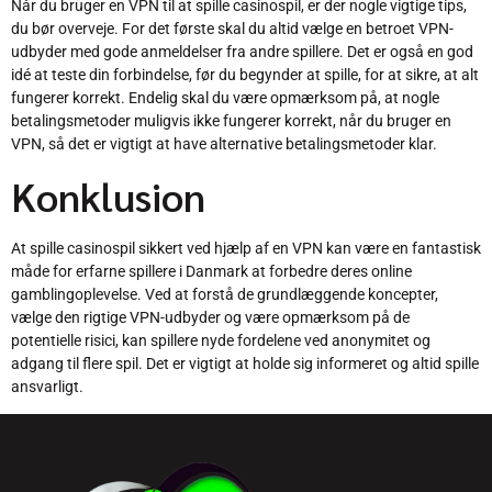
Når du bruger en VPN til at spille casinospil, er der nogle vigtige tips,
du bør overveje. For det første skal du altid vælge en betroet VPN-
udbyder med gode anmeldelser fra andre spillere. Det er også en god
idé at teste din forbindelse, før du begynder at spille, for at sikre, at alt
fungerer korrekt. Endelig skal du være opmærksom på, at nogle
betalingsmetoder muligvis ikke fungerer korrekt, når du bruger en
VPN, så det er vigtigt at have alternative betalingsmetoder klar.
Konklusion
At spille casinospil sikkert ved hjælp af en VPN kan være en fantastisk
måde for erfarne spillere i Danmark at forbedre deres online
gamblingoplevelse. Ved at forstå de grundlæggende koncepter,
vælge den rigtige VPN-udbyder og være opmærksom på de
potentielle risici, kan spillere nyde fordelene ved anonymitet og
adgang til flere spil. Det er vigtigt at holde sig informeret og altid spille
ansvarligt.