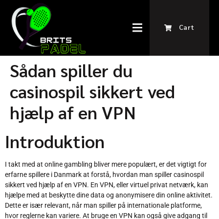
Cart
Sådan spiller du
casinospil sikkert ved
hjælp af en VPN
Introduktion
I takt med at online gambling bliver mere populært, er det vigtigt for
erfarne spillere i Danmark at forstå, hvordan man spiller casinospil
sikkert ved hjælp af en VPN. En VPN, eller virtuel privat netværk, kan
hjælpe med at beskytte dine data og anonymisere din online aktivitet.
Dette er især relevant, når man spiller på internationale platforme,
hvor reglerne kan variere. At bruge en VPN kan også give adgang til