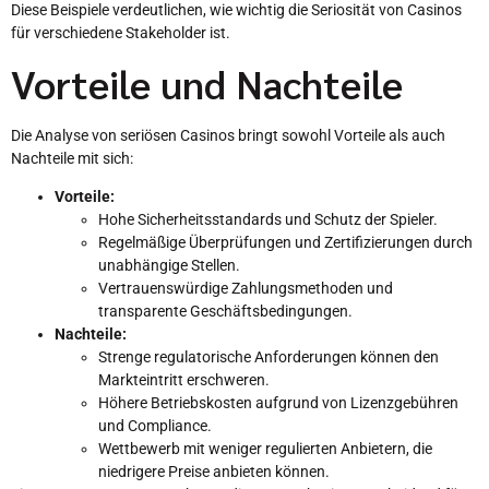
Diese Beispiele verdeutlichen, wie wichtig die Seriosität von Casinos
für verschiedene Stakeholder ist.
Vorteile und Nachteile
Die Analyse von seriösen Casinos bringt sowohl Vorteile als auch
Nachteile mit sich:
Vorteile:
Hohe Sicherheitsstandards und Schutz der Spieler.
Regelmäßige Überprüfungen und Zertifizierungen durch
unabhängige Stellen.
Vertrauenswürdige Zahlungsmethoden und
transparente Geschäftsbedingungen.
Nachteile:
Strenge regulatorische Anforderungen können den
Markteintritt erschweren.
Höhere Betriebskosten aufgrund von Lizenzgebühren
und Compliance.
Wettbewerb mit weniger regulierten Anbietern, die
niedrigere Preise anbieten können.