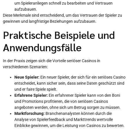
um Spieleranliegen schnell zu bearbeiten und Vertrauen
aufzubauen.
Diese Merkmale sind entscheidend, um das Vertrauen der Spieler zu
gewinnen und langfristige Beziehungen aufzubauen.
Praktische Beispiele und
Anwendungsfälle
In der Praxis zeigen sich die Vorteile seriöser Casinos in
verschiedenen Szenarien:
Neue Spieler:
Ein neuer Spieler, der sich für ein seriöses Casino
entscheidet, kann sicher sein, dass seine Daten geschützt sind
und er faire Spiele spielt.
Erfahrene Spieler:
Ein erfahrener Spieler kann von den Boni
und Promotions profitieren, die von seriösen Casinos
angeboten werden, ohne sich um Betrug sorgen zu müssen.
Marktforschung:
Branchenanalysten können durch die
Analyse von Spielerfeedback und Markttrends wertvolle
Einblicke gewinnen, um die Leistung von Casinos zu bewerten.