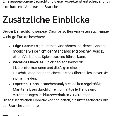
Eine ausgewogene Betrachtung dieser Aspekte ist entscheidend für
eine fundierte Analyse der Branche.
Zusätzliche Einblicke
Bei der Betrachtung seriöser Casinos sollten Analysten auch einige
wichtige Punkte beachten:
Edge Cases:
Es gibt immer Ausnahmen, bei denen Casinos
möglicherweise nicht den Standards entsprechen, was zu
einem Verlust des Spielertrauens führen kann.
Wichtige Hinweise:
Spieler sollten immer die
Lizenzinformationen und die Allgemeinen
Geschäftsbedingungen eines Casinos überprüfen, bevor sie
sich anmelden.
Experten-Tipps:
Branchenanalysten sollten regelmäßig
Marktanalysen durchführen, um aktuelle Trends und
Veränderungen im Nutzerverhalten zu verstehen.
Diese zusätzlichen Einblicke können helfen, ein umfassenderes Bild
der Branche zu erhalten.