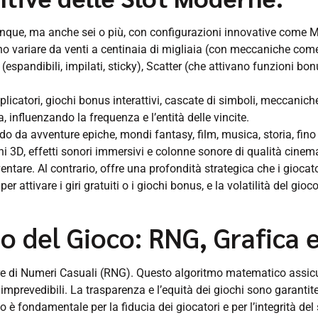
nque, ma anche sei o più, con configurazioni innovative come
no variare da venti a centinaia di migliaia (con meccaniche c
(espandibili, impilati, sticky), Scatter (che attivano funzioni bo
iplicatori, giochi bonus interattivi, cascate di simboli, meccanich
 influenzando la frequenza e l’entità delle vincite.
 da avventure epiche, mondi fantasy, film, musica, storia, fino a
i 3D, effetti sonori immersivi e colonne sonore di qualità cinem
tare. Al contrario, offre una profondità strategica che i giocat
er attivare i giri gratuiti o i giochi bonus, e la volatilità del g
io del Gioco: RNG, Grafica 
tore di Numeri Casuali (RNG). Questo algoritmo matematico assi
 imprevedibili. La trasparenza e l’equità dei giochi sono garantite
 fondamentale per la fiducia dei giocatori e per l’integrità del 