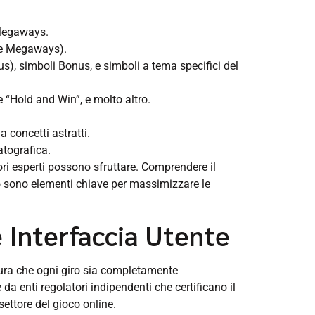
 Megaways.
ome Megaways).
nus), simboli Bonus, e simboli a tema specifici del
e “Hold and Win”, e molto altro.
 concetti astratti.
atografica.
ori esperti possono sfruttare. Comprendere il
ioco sono elementi chiave per massimizzare le
e Interfaccia Utente
cura che ogni giro sia completamente
 da enti regolatori indipendenti che certificano il
settore del gioco online.