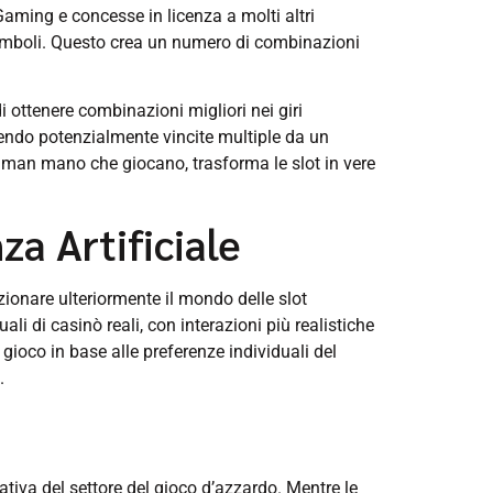
ming e concesse in licenza a molti altri
simboli. Questo crea un numero di combinazioni
i ottenere combinazioni migliori nei giri
tendo potenzialmente vincite multiple da un
ità man mano che giocano, trasforma le slot in vere
za Artificiale
luzionare ulteriormente il mondo delle slot
li di casinò reali, con interazioni più realistiche
 gioco in base alle preferenze individuali del
.
ativa del settore del gioco d’azzardo. Mentre le