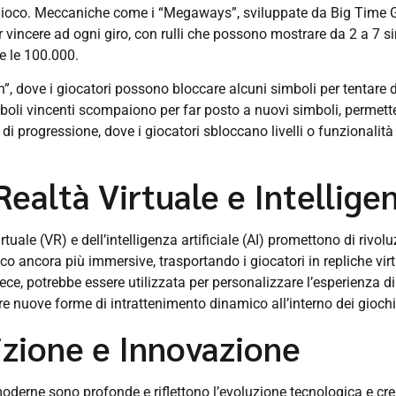
gioco. Meccaniche come i “Megaways”, sviluppate da Big Time Ga
 vincere ad ogni giro, con rulli che possono mostrare da 2 a 7 
e le 100.000.
”, dove i giocatori possono bloccare alcuni simboli per tentare d
mboli vincenti scompaiono per far posto a nuovi simboli, permet
 e di progressione, dove i giocatori sbloccano livelli o funzional
 Realtà Virtuale e Intelligen
rtuale (VR) e dell’intelligenza artificiale (AI) promettono di rivo
 ancora più immersive, trasportando i giocatori in repliche virtua
ece, potrebbe essere utilizzata per personalizzare l’esperienza di
are nuove forme di intrattenimento dinamico all’interno dei giochi
izione e Innovazione
 moderne sono profonde e riflettono l’evoluzione tecnologica e cre