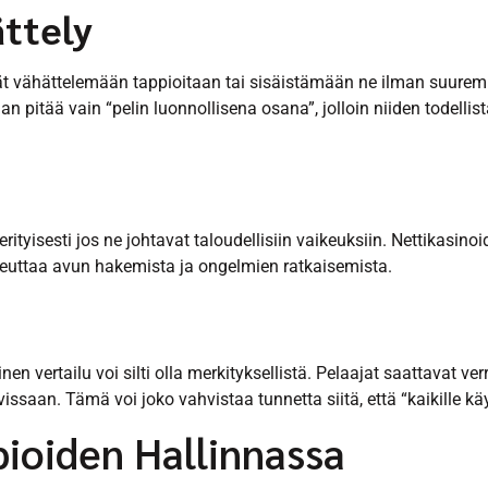
ättely
vät vähättelemään tappioitaan tai sisäistämään ne ilman suure
aan pitää vain “pelin luonnollisena osana”, jolloin niiden todelli
rityisesti jos ne johtavat taloudellisiin vaikeuksiin. Nettikasin
ikeuttaa avun hakemista ja ongelmien ratkaisemista.
en vertailu voi silti olla merkityksellistä. Pelaajat saattavat 
issaan. Tämä voi joko vahvistaa tunnetta siitä, että “kaikille käy 
pioiden Hallinnassa