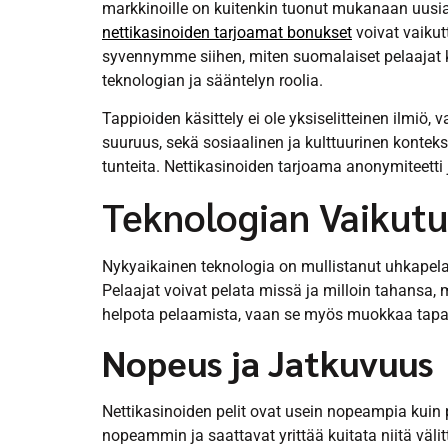
markkinoille on kuitenkin tuonut mukanaan uusia to
nettikasinoiden tarjoamat bonukset
voivat vaikut
syvennymme siihen, miten suomalaiset pelaajat k
teknologian ja sääntelyn roolia.
Tappioiden käsittely ei ole yksiselitteinen ilmiö,
suuruus, sekä sosiaalinen ja kulttuurinen konteks
tunteita. Nettikasinoiden tarjoama anonymiteetti 
Teknologian Vaikut
Nykyaikainen teknologia on mullistanut uhkapelaa
Pelaajat voivat pelata missä ja milloin tahansa,
helpota pelaamista, vaan se myös muokkaa tapaa,
Nopeus ja Jatkuvuus
Nettikasinoiden pelit ovat usein nopeampia kuin p
nopeammin ja saattavat yrittää kuitata niitä väl