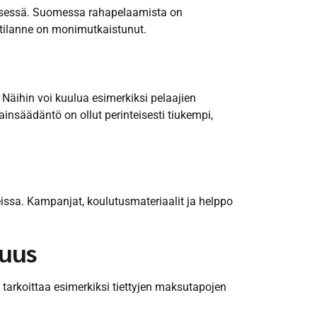
misessä. Suomessa rahapelaamista on
 tilanne on monimutkaistunut.
 Näihin voi kuulua esimerkiksi pelaajien
insäädäntö on ollut perinteisesti tiukempi,
eissa. Kampanjat, koulutusmateriaalit ja helppo
suus
tarkoittaa esimerkiksi tiettyjen maksutapojen