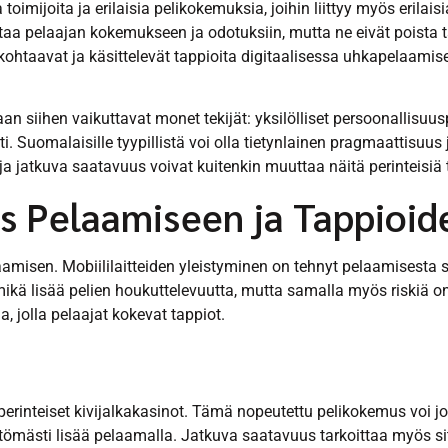
imijoita ja erilaisia pelikokemuksia, joihin liittyy myös erilais
taa pelaajan kokemukseen ja odotuksiin, mutta ne eivät poista ta
ohtaavat ja käsittelevät tappioita digitaalisessa uhkapelaamis
 vaan siihen vaikuttavat monet tekijät: yksilölliset persoonallisu
ti. Suomalaisille tyypillistä voi olla tietynlainen pragmaattisu
ja jatkuva saatavuus voivat kuitenkin muuttaa näitä perinteisiä 
us Pelaamiseen ja Tappioi
misen. Mobiililaitteiden yleistyminen on tehnyt pelaamisesta s
 mikä lisää pelien houkuttelevuutta, mutta samalla myös riskiä
 jolla pelaajat kokevat tappiot.
erinteiset kivijalkakasinot. Tämä nopeutettu pelikokemus voi joh
ittömästi lisää pelaamalla. Jatkuva saatavuus tarkoittaa myös si