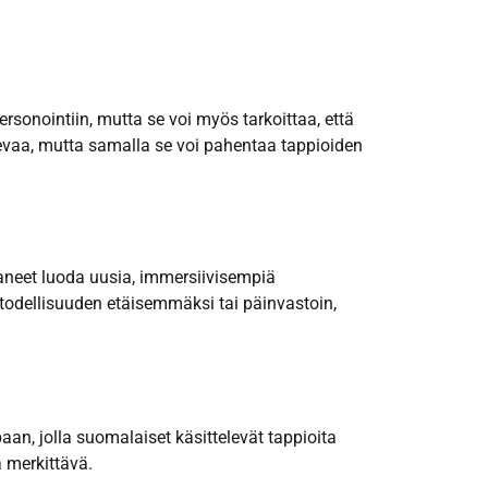
sonointiin, mutta se voi myös tarkoittaa, että
elevaa, mutta samalla se voi pahentaa tappioiden
lkaneet luoda uusia, immersiivisempiä
todellisuuden etäisemmäksi tai päinvastoin,
an, jolla suomalaiset käsittelevät tappioita
 merkittävä.