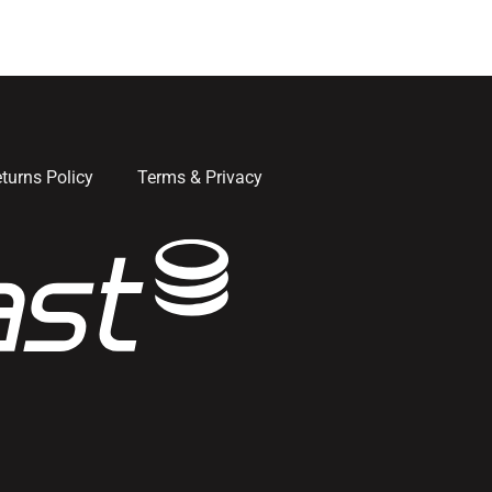
turns Policy
Terms & Privacy