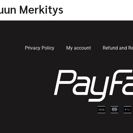
uun Merkitys
Privacy Policy
My account
Refund and Re