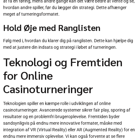
at få en føring, mens andre gange kan det være bedre at vente og se,
hvordan andre spiller, før du lægger din strategi. Dette afhænger
meget af turneringsformatet.
Hold Øje med Ranglisten
Følg med i, hvordan du klarer dig på ranglisten. Dette kan hjælpe dig
med at justere din indsats og strategi i løbet af turneringen.
Teknologi og Fremtiden
for Online
Casinoturneringer
Teknologien spiller en kæmpe rolle i udviklingen af online
casinoturneringer. Avancerede systemer sikrer fair play, sporing af
resultater og en problemfri brugeroplevelse. Fremtiden byder
sandsynligvis på endnu mere innovative formater, måske med
integration af VR (Virtual Reality) eller AR (Augmented Reality) for en
endnu mere immersiv oplevelse. Vi kan også forvente at se flere