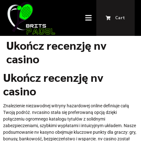
Cart
Ukończ recenzję nv
casino
Ukończ recenzję nv
casino
Znalezienie niezawodnej witryny hazardowej online definiuje całą
Twoją podróż. nvcasino stała się preferowaną opcją dzięki
połączeniu ogromnego katalogu tytułów z solidnymi
zabezpieczeniami, szybkimi wypłatami i intuicyjnym układem. Nasze
podsumowanie nv kasyno obejmuje kluczowe punkty dla graczy: gry,
bonusy, bankowość, bezpieczeństwo i wsparcie. nv casino został