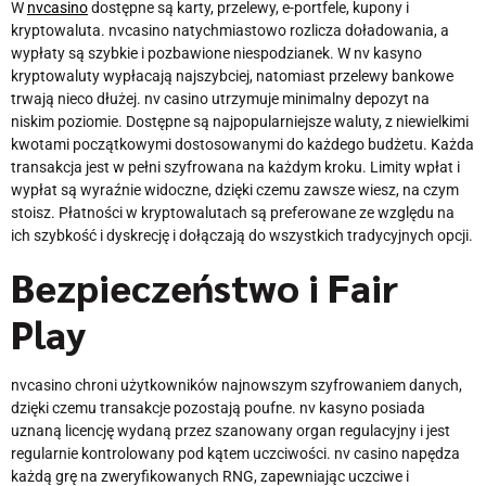
W
nvcasino
dostępne są karty, przelewy, e-portfele, kupony i
kryptowaluta. nvcasino natychmiastowo rozlicza doładowania, a
wypłaty są szybkie i pozbawione niespodzianek. W nv kasyno
kryptowaluty wypłacają najszybciej, natomiast przelewy bankowe
trwają nieco dłużej. nv casino utrzymuje minimalny depozyt na
niskim poziomie. Dostępne są najpopularniejsze waluty, z niewielkimi
kwotami początkowymi dostosowanymi do każdego budżetu. Każda
transakcja jest w pełni szyfrowana na każdym kroku. Limity wpłat i
wypłat są wyraźnie widoczne, dzięki czemu zawsze wiesz, na czym
stoisz. Płatności w kryptowalutach są preferowane ze względu na
ich szybkość i dyskrecję i dołączają do wszystkich tradycyjnych opcji.
Bezpieczeństwo i Fair
Play
nvcasino chroni użytkowników najnowszym szyfrowaniem danych,
dzięki czemu transakcje pozostają poufne. nv kasyno posiada
uznaną licencję wydaną przez szanowany organ regulacyjny i jest
regularnie kontrolowany pod kątem uczciwości. nv casino napędza
każdą grę na zweryfikowanych RNG, zapewniając uczciwe i