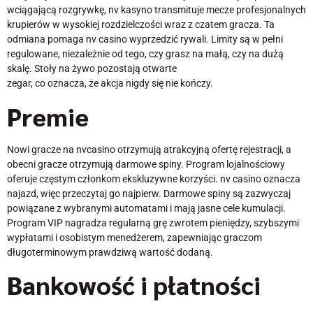
wciągającą rozgrywkę, nv kasyno transmituje mecze profesjonalnych
krupierów w wysokiej rozdzielczości wraz z czatem gracza. Ta
odmiana pomaga nv casino wyprzedzić rywali. Limity są w pełni
regulowane, niezależnie od tego, czy grasz na małą, czy na dużą
skalę. Stoły na żywo pozostają otwarte
zegar, co oznacza, że ​​akcja nigdy się nie kończy.
Premie
Nowi gracze na nvcasino otrzymują atrakcyjną ofertę rejestracji, a
obecni gracze otrzymują darmowe spiny. Program lojalnościowy
oferuje częstym członkom ekskluzywne korzyści. nv casino oznacza
najazd, więc przeczytaj go najpierw. Darmowe spiny są zazwyczaj
powiązane z wybranymi automatami i mają jasne cele kumulacji.
Program VIP nagradza regularną grę zwrotem pieniędzy, szybszymi
wypłatami i osobistym menedżerem, zapewniając graczom
długoterminowym prawdziwą wartość dodaną.
Bankowość i płatności