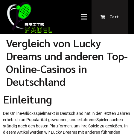
Cart
Vergleich von Lucky
Dreams und anderen Top-
Online-Casinos in
Deutschland
Einleitung
Der Online-Glücksspielmarkt in Deutschland hat in den letzten Jahren
erheblich an Popularität gewonnen, und erfahrene Spieler suchen
ständig nach den besten Plattformen, um ihre Spiele zu genießen. In
diesem Artikel werden wir Lucky Dreams mit anderen führenden