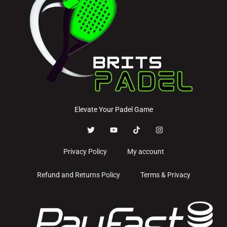
Elevate Your Padel Game
Privacy Policy
My account
Refund and Returns Policy
Terms & Privacy