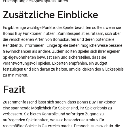
Erschöpfung des Spielkapitals führen.
Zusätzliche Einblicke
Es gibt einige wichtige Punkte, die Spieler beachten sollten, wenn sie
Bonus Buy Funktionen nutzen. Zum Beispiel ist es ratsam, sich über
die verschiedenen Arten von Bonuskäufen und deren potenzielle
Renditen zu informieren. Einige Spiele bieten möglicherweise bessere
Gewinnchancen als andere. Zudem sollten Spieler sich ihrer eigenen
Spielgewohnheiten bewusst sein und sicherstellen, dass sie
verantwortungsvoll spielen. Experten empfehlen, ein Budget
festzulegen und sich daran zu halten, um die Risiken des Glücksspiels
zu minimieren.
Fazit
Zusammenfassend lässt sich sagen, dass Bonus Buy Funktionen
eine spannende Möglichkeit für Spieler sind, ihr Spielerlebnis zu
verbessern. Sie bieten Kontrolle und sofortigen Zugang zu
aufregenden Spielinhalten, was sie besonders attraktiv für
regelmäßige Spieler in Österreich macht. Dennoch ist es wichtig, die