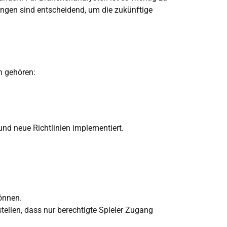
gen sind entscheidend, um die zukünftige
n gehören:
und neue Richtlinien implementiert.
können.
ellen, dass nur berechtigte Spieler Zugang