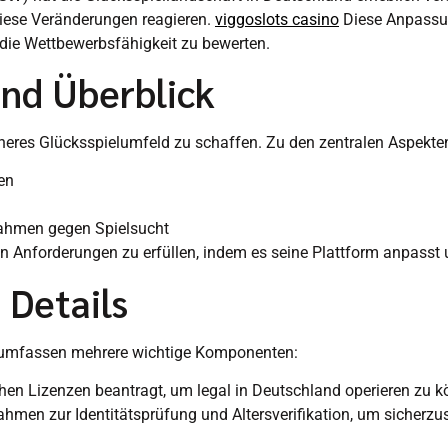
diese Veränderungen reagieren.
viggoslots casino
Diese Anpassun
die Wettbewerbsfähigkeit zu bewerten.
nd Überblick
sicheres Glücksspielumfeld zu schaffen. Zu den zentralen Aspekte
en
ahmen gegen Spielsucht
en Anforderungen zu erfüllen, indem es seine Plattform anpasst 
Details
 umfassen mehrere wichtige Komponenten:
chen Lizenzen beantragt, um legal in Deutschland operieren zu 
en zur Identitätsprüfung und Altersverifikation, um sicherzust