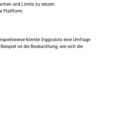
achen und Limits zu setzen.
e Plattform.
eispielsweise könnte Viggoslots eine Umfrage
ispiel ist die Beobachtung, wie sich die