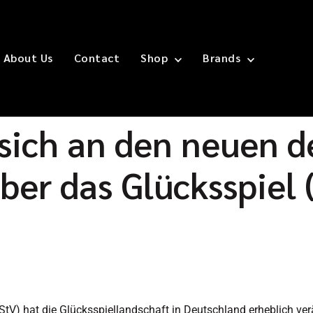
About Us
Contact
Shop
Brands
 sich an den neuen 
ber das Glücksspiel 
StV) hat die Glücksspiellandschaft in Deutschland erheblich ver