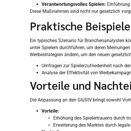
Verantwortungsvolles Spielen:
Einführung 
Diese Maßnahmen sind nicht nur gesetzlich vorges
Praktische Beispiel
Ein typisches Szenario für Branchenanalysten kö
unter Spielern durchführen, um deren Meinungen 
Werbestrategien ändern, um den neuen gesetzlic
Umfragen zur Spielerzufriedenheit nach d
Analyse der Effektivität von Werbekampagn
Vorteile und Nachte
Die Anpassung an den GlüStV bringt sowohl Vorte
Vorteile:
Erhöhung des Spielertrauens durch tr
Erweiterung des Marktes durch legal