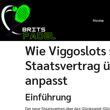
Home
Wie Viggoslots
Staatsvertrag ü
anpasst
Einführung
Der neue Staatsvertrag über das Glücksspiel (Glü