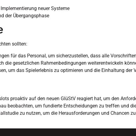
d Implementierung neuer Systeme
nd der Übergangsphase
e
chten sollten:
gen für das Personal, um sicherzustellen, dass alle Vorschrifte
 sich die gesetzlichen Rahmenbedingungen weiterentwickeln könn
n, um das Spielerlebnis zu optimieren und die Einhaltung der V
ots proaktiv auf den neuen GlüStV reagiert hat, um den Anford
au beobachten, um fundierte Entscheidungen zu treffen und di
Fallstudie zu nutzen, um die Herausforderungen und Chancen zu 