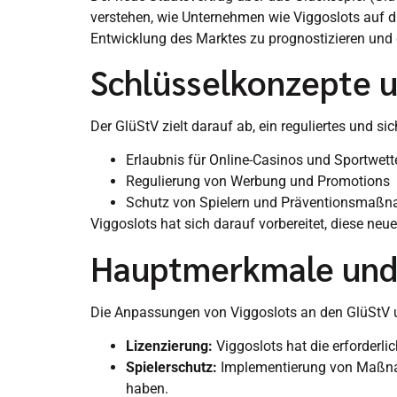
verstehen, wie Unternehmen wie Viggoslots auf 
Entwicklung des Marktes zu prognostizieren und 
Schlüsselkonzepte u
Der GlüStV zielt darauf ab, ein reguliertes und 
Erlaubnis für Online-Casinos und Sportwett
Regulierung von Werbung und Promotions
Schutz von Spielern und Präventionsmaßn
Viggoslots hat sich darauf vorbereitet, diese neu
Hauptmerkmale und 
Die Anpassungen von Viggoslots an den GlüStV
Lizenzierung:
Viggoslots hat die erforderli
Spielerschutz:
Implementierung von Maßnahm
haben.