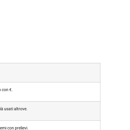
o con €.
à usati altrove.
emi con prelievi.