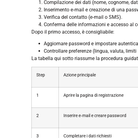
Compilazione dei dati (nome, cognome, data d
Inserimento e‑mail e creazione di una pass
Verifica del contatto (e‑mail o SMS).
Conferma delle informazioni e accesso al c
Dopo il primo accesso, è consigliabile:
Aggiornare password e impostare autenticazi
Controllare preferenze (lingua, valuta, limiti
La tabella qui sotto riassume la procedura guidat
Step
Azione principale
1
Aprire la pagina di registrazione
2
Inserire e‑mail e creare password
3
Completare i dati richiesti