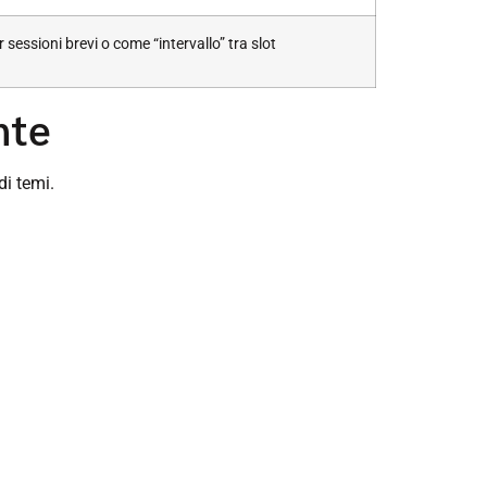
r sessioni brevi o come “intervallo” tra slot
nte
di temi.