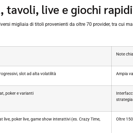
 tavoli, live e giochi rapidi
rsi migliaia di titoli provenienti da oltre 70 provider, tra cui 
Note chi
ogressivi, slot ad alta volatilità
Ampia var
at, poker e varianti
Interfacc
strategia
at live, poker live, game show interattivi (es. Crazy Time,
Oltre 150 