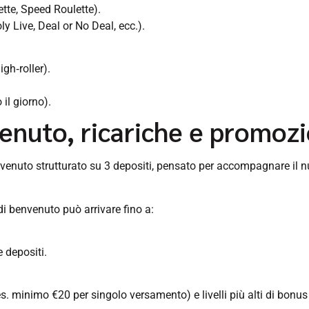
ette, Speed Roulette).
 Live, Deal or No Deal, ecc.).
gh‑roller).
 il giorno).
nuto, ricariche e promozio
nvenuto strutturato su 3 depositi, pensato per accompagnare il nu
di benvenuto può arrivare fino a:
e depositi.
es. minimo €20 per singolo versamento) e livelli più alti di bonus