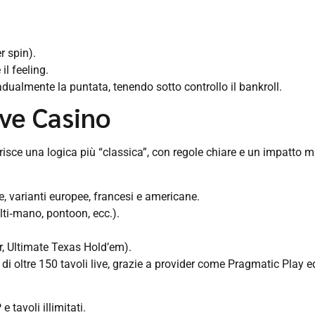
r spin).
il feeling.
adualmente la puntata, tenendo sotto controllo il bankroll.
ive Casino
ferisce una logica più “classica”, con regole chiare e un impatto m
e, varianti europee, francesi e americane.
lti‑mano, pontoon, ecc.).
r, Ultimate Texas Hold’em).
di oltre 150 tavoli live, grazie a provider come Pragmatic Play 
e tavoli illimitati.