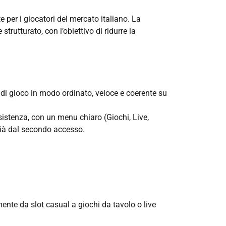
per i giocatori del mercato italiano. La
utturato, con l’obiettivo di ridurre la
a di gioco in modo ordinato, veloce e coerente su
ssistenza, con un menu chiaro (Giochi, Live,
già dal secondo accesso.
ente da slot casual a giochi da tavolo o live