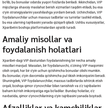
bo‘lib, bu bonuslar odatda yuqori foizlarda beriladi. Ikkinchidan, VIP
mijozlarga shaxsiy maslahat berish xizmatlari taqdim etiladi, bu esa
o‘yin strategiyalarini yaxshilashga yordam beradi. Uchinchidan, VIP
foydalanuvchilar uchun maxsus tadbirlar va turnirlar tashkil etiladi,
bu esa ularning tajribasini yanada qiziqarli qiladi. Ushbu xususiyatlar,
Xparibetni boshqa platformalardan ajratib turadi.
Amaliy misollar va
foydalanish holatlari
Xparibet-dagi VIP dasturidan foydalanishning bir necha amaliy
misollari mavjud. Masalan, bir foydalanuvchi, o‘zining VIP maqomini
olish orqali, har bir o‘yin uchun qo‘shimcha bonuslar olishi mumkin.
Bu bonuslar, o‘yin davomida qo‘shimcha pul tikish imkoniyatini beradi.
Shuningdek, VIP foydalanuvchilar, maxsus tadbirlarda ishtirok etish
orqali, boshqa qimor o‘ynovchilar bilan tanishish va o‘z tajribalarini
baham ko‘rish imkoniyatiga ega bo‘ladilar. Bunday holatlar, o‘z
navbatida, qimor o‘ynovchilarining o‘yin tajribasini yanada boyitadi.
Afzalliklar va kamchiliklar