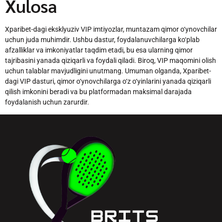
Xulosa
Xparibet-dagi eksklyuziv VIP imtiyozlar, muntazam qimor o‘ynovchilar
uchun juda muhimdir. Ushbu dastur, foydalanuvchilarga ko‘plab
afzalliklar va imkoniyatlar taqdim etadi, bu esa ularning qimor
tajribasini yanada qiziqarli va foydali qiladi. Biroq, VIP maqomini olish
uchun talablar mavjudligini unutmang. Umuman olganda, Xparibet-
dagi VIP dasturi, qimor o‘ynovchilarga o‘z o‘yinlarini yanada qiziqarli
qilish imkonini beradi va bu platformadan maksimal darajada
foydalanish uchun zarurdir.